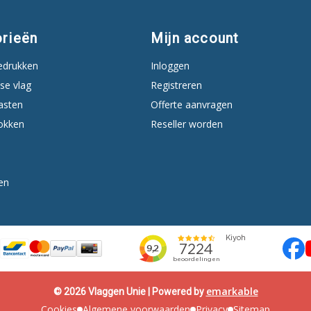
rieën
Mijn account
edrukken
Inloggen
se vlag
Registreren
asten
Offerte aanvragen
okken
Reseller worden
en
emarkable
© 2026 Vlaggen Unie | Powered by
Cookies
Algemene voorwaarden
Privacy
Sitemap