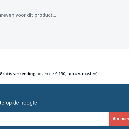
reven voor dit product...
Gratis verzending
boven de € 150,- (m.u.v. masten)
ste op de hoogte!
Abonne