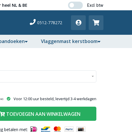
 heel NL & BE
0512-778272
pandoeken
Vlaggenmast kerstboom
Voor 12:00 uur besteld, levertijd 3-4 werkdagen
tw)
TOEVOEGEN AAN WINKELWAGEN
lig betalen met: