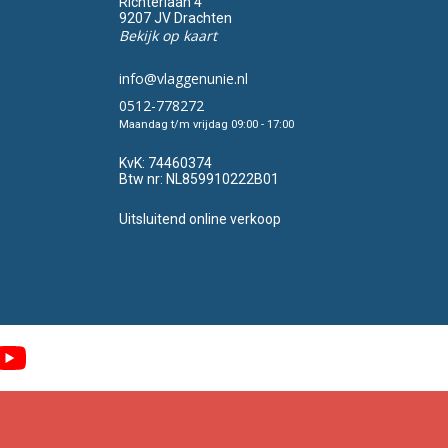
Richterlaan 4
9207 JV Drachten
Bekijk op kaart
info@vlaggenunie.nl
0512-778272
Maandag t/m vrijdag 09:00 - 17:00
KvK:
74460374
Btw nr:
NL859910222B01
Uitsluitend online verkoop