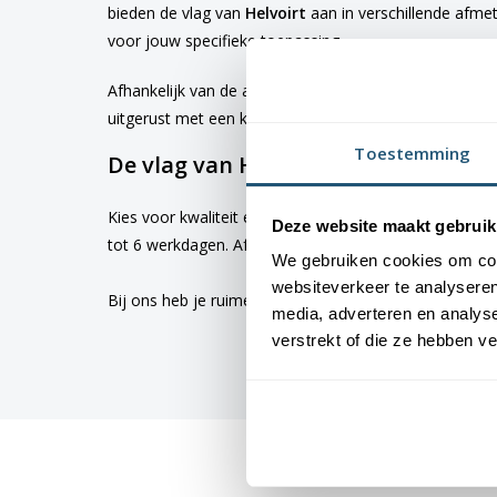
bieden de vlag van
Helvoirt
aan in verschillende afme
voor jouw specifieke toepassing
Afhankelijk van de afmetingen die je kiest, worden d
uitgerust met een koord en lusje, terwijl de grotere 
Toestemming
De vlag van Helvoirt bestellen
Kies voor kwaliteit en betrouwbaarheid met vlaggen v
Deze website maakt gebruik
tot 6 werkdagen. Afhankelijk van de locatie hebben v
We gebruiken cookies om cont
websiteverkeer te analyseren
Bij ons heb je ruime keus uit
vlaggen
. Altijd met de h
media, adverteren en analys
verstrekt of die ze hebben v