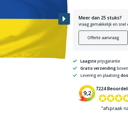
Meer dan 25 stuks?
vraag gemakkelijk en snel 
Offerte aanvraag
Laagste
prijsgarantie
Gratis verzending
boven 
Levering en plaatsing
doo
7224 Beoordel
9,2
✪✪✪
✪✪✪
"afspraak n