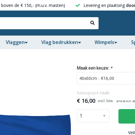
boven de € 150,- (m.u.v. masten)
Levering en plaatsing
door
Vlaggen
Vlag bedrukken
Wimpels
S
*
Maak een keuze:
Adviesprijs:€
19,00
€
16,00
(€
19,36
incl. b
Vei