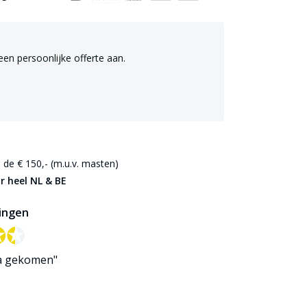
een persoonlijke offerte aan.
de € 150,- (m.u.v. masten)
r heel NL & BE
ingen
✪✪
✪✪
a gekomen"