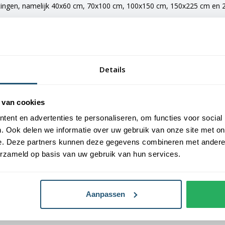
tingen, namelijk 40x60 cm, 70x100 cm, 100x150 cm, 150x225 cm en 20
e vlaggen voorzien van verschillende bevestigingsmogelijkheden. De 
maten van 150x225 cm en 200x300 cm zijn voorzien van clips.
Details
an Vlaggen Unie. Alle dorps- en stadsvlaggen worden met de grootst 
 van cookies
laggen een gemiddelde levensduur van 3 tot 6 maanden.
ent en advertenties te personaliseren, om functies voor social
. Ook delen we informatie over uw gebruik van onze site met on
oogste kwaliteit vlaggendoek, printing en afwerking.
e. Deze partners kunnen deze gegevens combineren met andere i
erzameld op basis van uw gebruik van hun services.
Aanpassen