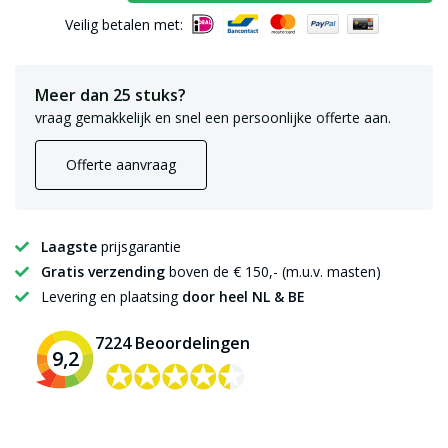
Veilig betalen met:
Meer dan 25 stuks?
vraag gemakkelijk en snel een persoonlijke offerte aan.
Offerte aanvraag
Laagste
prijsgarantie
Gratis verzending
boven de € 150,- (m.u.v. masten)
Levering en plaatsing
door heel NL & BE
7224 Beoordelingen
9,2
✪✪✪✪✪
✪✪✪✪✪