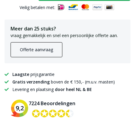
Veilig betalen met:
Meer dan 25 stuks?
vraag gemakkelijk en snel een persoonlijke offerte aan.
Offerte aanvraag
Laagste
prijsgarantie
Gratis verzending
boven de € 150,- (m.u.v. masten)
Levering en plaatsing
door heel NL & BE
7224 Beoordelingen
9,2
✪✪✪✪✪
✪✪✪✪✪