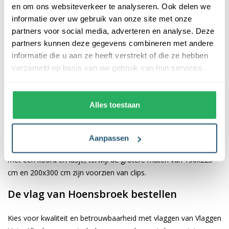
en om ons websiteverkeer te analyseren. Ook delen we
informatie over uw gebruik van onze site met onze
De afwerking van onze vlaggen is van hoge kwaliteit. Ze zijn
partners voor social media, adverteren en analyse. Deze
voorzien van een sterke kopband en een dubbele stiknaad, wat
partners kunnen deze gegevens combineren met andere
bijdraagt aan hun duurzaamheid en stevigheid. Wij bieden de
informatie die u aan ze heeft verstrekt of die ze hebben
vlag van
Hoensbroek
aan in verschillende afmetingen, namelijk
verzameld op basis van uw gebruik van hun services.
40x60 cm, 70x100 cm, 100x150 cm, 150x225 cm en 200x300
cm. Hierdoor is er altijd een geschikte maat voor jouw
specifieke toepassing
Alles toestaan
Afhankelijk van de afmetingen die je kiest, worden de vlaggen
voorzien van verschillende bevestigingsmogelijkheden. De
Aanpassen
vlaggen van 40x60 cm, 70x100 cm en 100x150 cm zijn uitgerust
met een koord en lusje, terwijl de grotere maten van 150x225
cm en 200x300 cm zijn voorzien van clips.
De vlag van Hoensbroek bestellen
Kies voor kwaliteit en betrouwbaarheid met vlaggen van Vlaggen