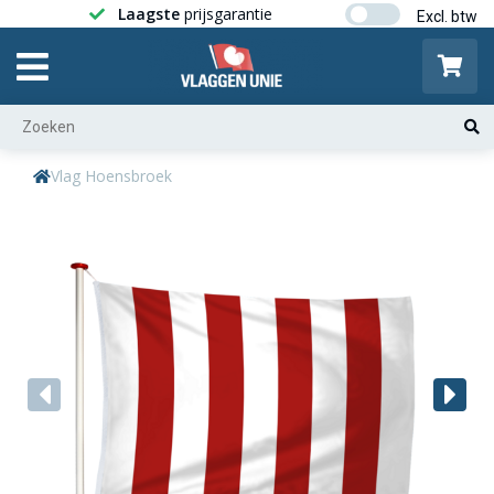
Laagste
prijsgarantie
Gratis ver
Vlag Hoensbroek