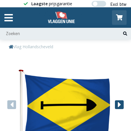
Laagste
prijsgarantie
Gratis ver
Vlag Hollandscheveld