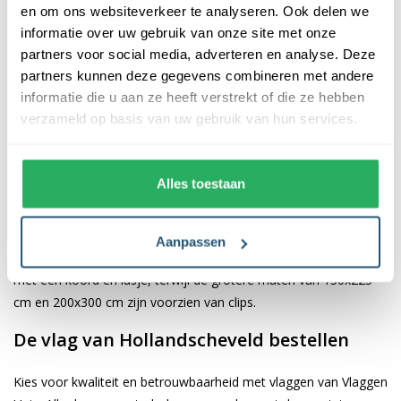
en om ons websiteverkeer te analyseren. Ook delen we
informatie over uw gebruik van onze site met onze
De afwerking van onze vlaggen is van hoge kwaliteit. Ze zijn
partners voor social media, adverteren en analyse. Deze
voorzien van een sterke kopband en een dubbele stiknaad, wat
partners kunnen deze gegevens combineren met andere
bijdraagt aan hun duurzaamheid en stevigheid. Wij bieden de
informatie die u aan ze heeft verstrekt of die ze hebben
vlag van
Hollandscheveld
aan in verschillende afmetingen,
verzameld op basis van uw gebruik van hun services.
namelijk 40x60 cm, 70x100 cm, 100x150 cm, 150x225 cm en
200x300 cm. Hierdoor is er altijd een geschikte maat voor jouw
specifieke toepassing
Alles toestaan
Afhankelijk van de afmetingen die je kiest, worden de vlaggen
voorzien van verschillende bevestigingsmogelijkheden. De
Aanpassen
vlaggen van 40x60 cm, 70x100 cm en 100x150 cm zijn uitgerust
met een koord en lusje, terwijl de grotere maten van 150x225
cm en 200x300 cm zijn voorzien van clips.
De vlag van Hollandscheveld bestellen
Kies voor kwaliteit en betrouwbaarheid met vlaggen van Vlaggen