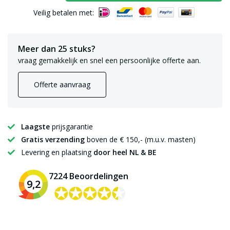
Veilig betalen met:
Meer dan 25 stuks?
vraag gemakkelijk en snel een persoonlijke offerte aan.
Offerte aanvraag
Laagste
prijsgarantie
Gratis verzending
boven de € 150,- (m.u.v. masten)
Levering en plaatsing
door heel NL & BE
7224 Beoordelingen
9,2
✪✪✪✪✪
✪✪✪✪✪