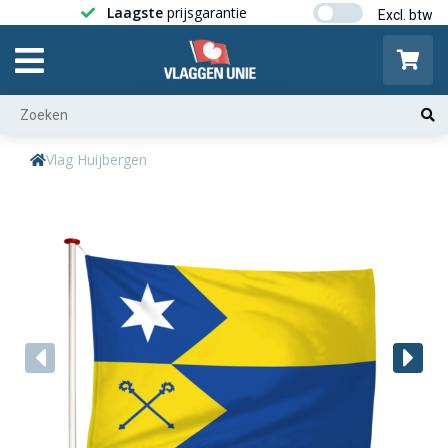
Laagste
prijsgarantie
Gratis ver
Vlag Huijbergen