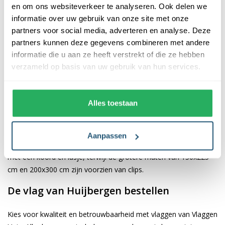
en om ons websiteverkeer te analyseren. Ook delen we
informatie over uw gebruik van onze site met onze
De afwerking van onze vlaggen is van hoge kwaliteit. Ze zijn
partners voor social media, adverteren en analyse. Deze
voorzien van een sterke kopband en een dubbele stiknaad, wat
partners kunnen deze gegevens combineren met andere
bijdraagt aan hun duurzaamheid en stevigheid. Wij bieden de
informatie die u aan ze heeft verstrekt of die ze hebben
vlag van
Huijbergen
aan in verschillende afmetingen, namelijk
verzameld op basis van uw gebruik van hun services.
40x60 cm, 70x100 cm, 100x150 cm, 150x225 cm en 200x300
cm. Hierdoor is er altijd een geschikte maat voor jouw
specifieke toepassing
Alles toestaan
Afhankelijk van de afmetingen die je kiest, worden de vlaggen
voorzien van verschillende bevestigingsmogelijkheden. De
Aanpassen
vlaggen van 40x60 cm, 70x100 cm en 100x150 cm zijn uitgerust
met een koord en lusje, terwijl de grotere maten van 150x225
cm en 200x300 cm zijn voorzien van clips.
De vlag van Huijbergen bestellen
Kies voor kwaliteit en betrouwbaarheid met vlaggen van Vlaggen