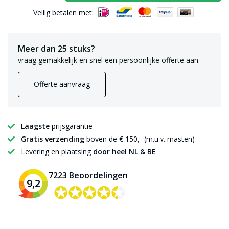
Veilig betalen met:
Meer dan 25 stuks?
vraag gemakkelijk en snel een persoonlijke offerte aan.
Offerte aanvraag
Laagste
prijsgarantie
Gratis verzending
boven de € 150,- (m.u.v. masten)
Levering en plaatsing
door heel NL & BE
7223 Beoordelingen
9,2
✪✪✪✪✪
✪✪✪✪✪