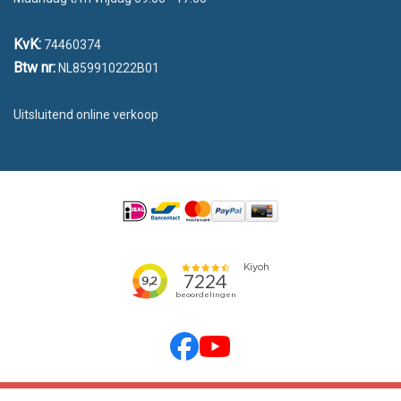
KvK:
74460374
Btw nr:
NL859910222B01
Uitsluitend online verkoop