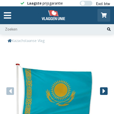
Laagste
prijsgarantie
Gratis ver
Kazachstaanse Vlag