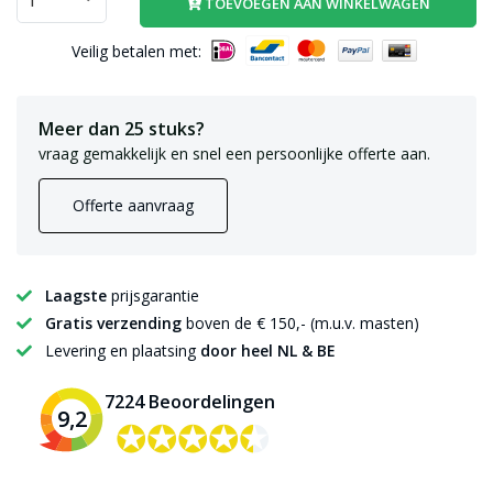
TOEVOEGEN AAN WINKELWAGEN
Veilig betalen met:
Meer dan 25 stuks?
vraag gemakkelijk en snel een persoonlijke offerte aan.
Offerte aanvraag
Laagste
prijsgarantie
Gratis verzending
boven de € 150,- (m.u.v. masten)
Levering en plaatsing
door heel NL & BE
7224 Beoordelingen
9,2
✪✪✪✪✪
✪✪✪✪✪