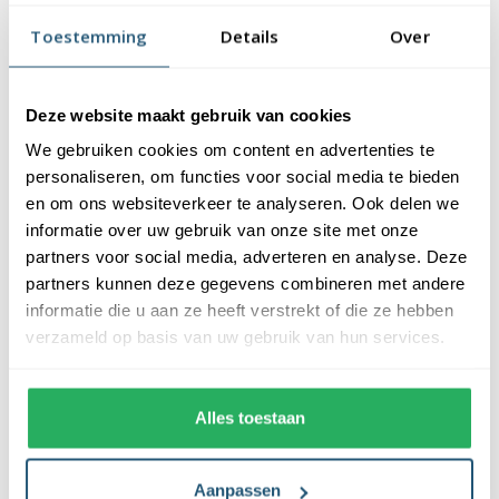
vlaggendoek (115 gr/m2). De vlag heeft een kwalitatieve
Toestemming
Details
Over
afwerking, is uw-werend en kan gewassen worden op maximaal
40 graden. De vlag heeft een gemiddelde levensduur van 3 tot 6
maanden bij continue gebruik. De levensduur is afhankelijk van
Deze website maakt gebruik van cookies
de locatie en weersomstandigheden.
We gebruiken cookies om content en advertenties te
Voordelen van de Kazachstaanse vlag
personaliseren, om functies voor social media te bieden
kopen bij Vlaggen Unie
en om ons websiteverkeer te analyseren. Ook delen we
informatie over uw gebruik van onze site met onze
partners voor social media, adverteren en analyse. Deze
De Kazachstaanse vlag wordt standaard uit eigen voorraad
partners kunnen deze gegevens combineren met andere
geleverd, wat zorgt voor een snelle levering. Ook zijn onze
informatie die u aan ze heeft verstrekt of die ze hebben
vlaggen voorzien van een hoogwaardige afwerking. Ze zijn
verzameld op basis van uw gebruik van hun services.
voorzien van een sterke zoom die vastgezet is met een dubbele
stiknaad. Bij ons profiteer je van de volgende voordelen:
Alles toestaan
✓ snelle levering uit eigen voorraad
✓ altijd de laagste prijs garantie
✓ verkrijgbaar in de meest voorkomende formaten
Aanpassen