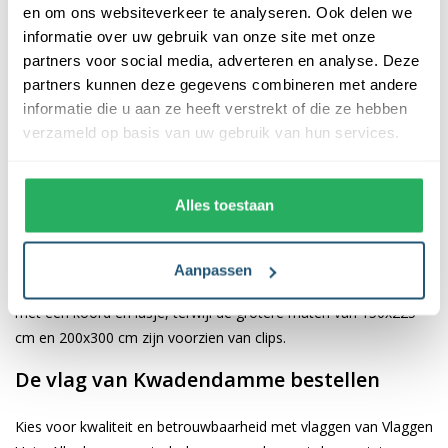
en om ons websiteverkeer te analyseren. Ook delen we
informatie over uw gebruik van onze site met onze
De afwerking van onze vlaggen is van hoge kwaliteit. Ze zijn
partners voor social media, adverteren en analyse. Deze
voorzien van een sterke kopband en een dubbele stiknaad, wat
partners kunnen deze gegevens combineren met andere
bijdraagt aan hun duurzaamheid en stevigheid. Wij bieden de
informatie die u aan ze heeft verstrekt of die ze hebben
vlag van
Kwadendamme
aan in verschillende afmetingen,
verzameld op basis van uw gebruik van hun services.
namelijk 40x60 cm, 70x100 cm, 100x150 cm, 150x225 cm en
200x300 cm. Hierdoor is er altijd een geschikte maat voor jouw
specifieke toepassing
Alles toestaan
Afhankelijk van de afmetingen die je kiest, worden de vlaggen
voorzien van verschillende bevestigingsmogelijkheden. De
Aanpassen
vlaggen van 40x60 cm, 70x100 cm en 100x150 cm zijn uitgerust
met een koord en lusje, terwijl de grotere maten van 150x225
cm en 200x300 cm zijn voorzien van clips.
De vlag van Kwadendamme bestellen
Kies voor kwaliteit en betrouwbaarheid met vlaggen van Vlaggen