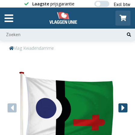
Laagste
prijsgarantie
Gratis ver
Vlag Kwadendamme