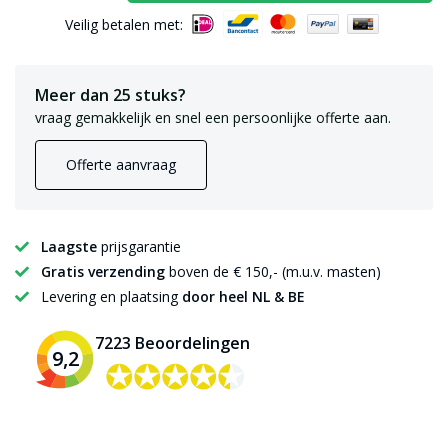
Veilig betalen met:
Meer dan 25 stuks?
vraag gemakkelijk en snel een persoonlijke offerte aan.
Offerte aanvraag
Laagste
prijsgarantie
Gratis verzending
boven de € 150,- (m.u.v. masten)
Levering en plaatsing
door heel NL & BE
7223 Beoordelingen
9,2
✪✪✪✪✪
✪✪✪✪✪