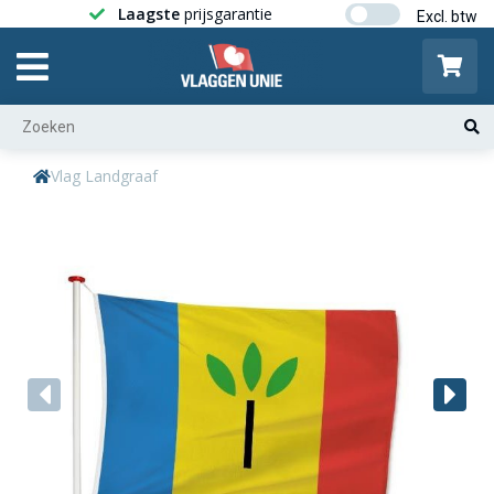
Laagste
prijsgarantie
Gratis ver
Vlag Landgraaf