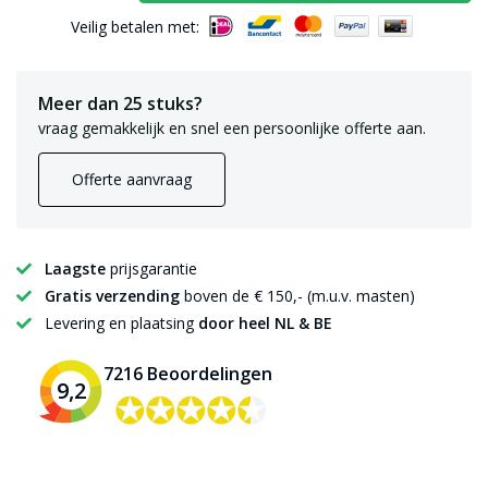
Veilig betalen met:
Meer dan 25 stuks?
vraag gemakkelijk en snel een persoonlijke offerte aan.
Offerte aanvraag
Laagste
prijsgarantie
Gratis verzending
boven de € 150,- (m.u.v. masten)
Levering en plaatsing
door heel NL & BE
7216 Beoordelingen
9,2
✪✪✪✪✪
✪✪✪✪✪