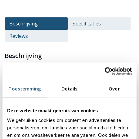
Beschrijving
Specificaties
Reviews
Beschrijving
De vlag van gemeente
Landgraaf
kopen? Deze vlag is
verkrijgbaar in verschillende formaten en heeft een
hoogwaardige kwaliteit en afwerking. De vlag is gemaakt van
Toestemming
Details
Over
115 gr/m² glanspolyester. Dit materiaal is niet alleen duurzaam,
maar ook kleurecht en uv-bestendig. Je kan er dus zeker van zijn
dat de kleuren van de vlag mooi blijven. Bovendien zijn onze
Deze website maakt gebruik van cookies
vlaggen wasbaar op 40 graden, waardoor ze eenvoudig schoon
We gebruiken cookies om content en advertenties te
te houden zijn.
personaliseren, om functies voor social media te bieden
en om ons websiteverkeer te analyseren. Ook delen we
Afwerking van de vlag Landgraaf