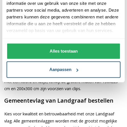
informatie over uw gebruik van onze site met onze
partners voor social media, adverteren en analyse. Deze
De afwerking van onze vlaggen is van hoge kwaliteit. Ze zijn
partners kunnen deze gegevens combineren met andere
voorzien van een sterke kopband en een dubbele stiknaad, wat
informatie die u aan ze heeft verstrekt of die ze hebben
bijdraagt aan hun duurzaamheid en stevigheid. Wij bieden de
verzameld op basis van uw gebruik van hun services.
vlag van
Landgraaf
aan in verschillende afmetingen: 40x60 cm,
70x100 cm, 100x150 cm, 150x225 cm en 200x300 cm. Hierdoor
is er altijd een geschikte maat voor jouw specifieke toepassing
Alles toestaan
Afhankelijk van de afmetingen die je kiest, worden de vlaggen
voorzien van verschillende bevestigingsmogelijkheden. De
Aanpassen
vlaggen van 40x60 cm, 70x100 cm en 100x150 cm zijn uitgerust
met een koord en lusje, terwijl de grotere maten van 150x225
cm en 200x300 cm zijn voorzien van clips.
Gemeentevlag van Landgraaf bestellen
Kies voor kwaliteit en betrouwbaarheid met onze Landgraaf
vlag. Alle gemeentevlaggen worden met de grootst mogelijke