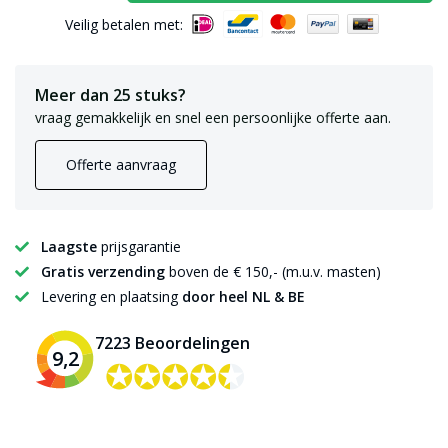
Veilig betalen met:
Meer dan 25 stuks?
vraag gemakkelijk en snel een persoonlijke offerte aan.
Offerte aanvraag
Laagste
prijsgarantie
Gratis verzending
boven de € 150,- (m.u.v. masten)
Levering en plaatsing
door heel NL & BE
7223 Beoordelingen
9,2
✪✪✪✪✪
✪✪✪✪✪