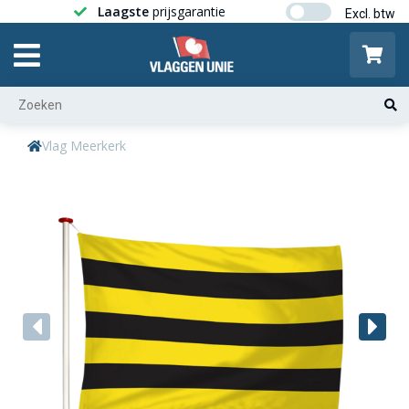
Laagste
prijsgarantie
Gratis ver
Vlag Meerkerk