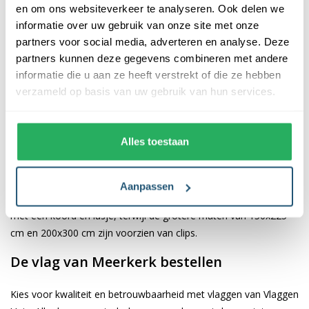
en om ons websiteverkeer te analyseren. Ook delen we
informatie over uw gebruik van onze site met onze
De afwerking van onze vlaggen is van hoge kwaliteit. Ze zijn
partners voor social media, adverteren en analyse. Deze
voorzien van een sterke kopband en een dubbele stiknaad, wat
partners kunnen deze gegevens combineren met andere
bijdraagt aan hun duurzaamheid en stevigheid. Wij bieden de
informatie die u aan ze heeft verstrekt of die ze hebben
vlag van
Meerkerk
aan in verschillende afmetingen, namelijk
verzameld op basis van uw gebruik van hun services.
40x60 cm, 70x100 cm, 100x150 cm, 150x225 cm en 200x300
cm. Hierdoor is er altijd een geschikte maat voor jouw
specifieke toepassing
Alles toestaan
Afhankelijk van de afmetingen die je kiest, worden de vlaggen
voorzien van verschillende bevestigingsmogelijkheden. De
Aanpassen
vlaggen van 40x60 cm, 70x100 cm en 100x150 cm zijn uitgerust
met een koord en lusje, terwijl de grotere maten van 150x225
cm en 200x300 cm zijn voorzien van clips.
De vlag van Meerkerk bestellen
Kies voor kwaliteit en betrouwbaarheid met vlaggen van Vlaggen