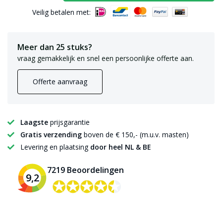
Veilig betalen met:
Meer dan 25 stuks?
vraag gemakkelijk en snel een persoonlijke offerte aan.
Offerte aanvraag
Laagste
prijsgarantie
Gratis verzending
boven de € 150,- (m.u.v. masten)
Levering en plaatsing
door heel NL & BE
7219 Beoordelingen
9,2
✪✪✪✪✪
✪✪✪✪✪