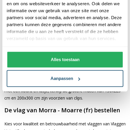
en om ons websiteverkeer te analyseren. Ook delen we
informatie over uw gebruik van onze site met onze
De afwerking van onze vlaggen is van hoge kwaliteit. Ze zijn
partners voor social media, adverteren en analyse. Deze
voorzien van een sterke kopband en een dubbele stiknaad, wat
partners kunnen deze gegevens combineren met andere
bijdraagt aan hun duurzaamheid en stevigheid. Wij bieden de
informatie die u aan ze heeft verstrekt of die ze hebben
vlag van
Morra - Moarre (fr)
aan in verschillende afmetingen,
verzameld op basis van uw gebruik van hun services.
namelijk 40x60 cm, 70x100 cm, 100x150 cm, 150x225 cm en
200x300 cm. Hierdoor is er altijd een geschikte maat voor jouw
specifieke toepassing
Alles toestaan
Afhankelijk van de afmetingen die je kiest, worden de vlaggen
voorzien van verschillende bevestigingsmogelijkheden. De
Aanpassen
vlaggen van 40x60 cm, 70x100 cm en 100x150 cm zijn uitgerust
met een koord en lusje, terwijl de grotere maten van 150x225
cm en 200x300 cm zijn voorzien van clips.
De vlag van Morra - Moarre (fr) bestellen
Kies voor kwaliteit en betrouwbaarheid met vlaggen van Vlaggen