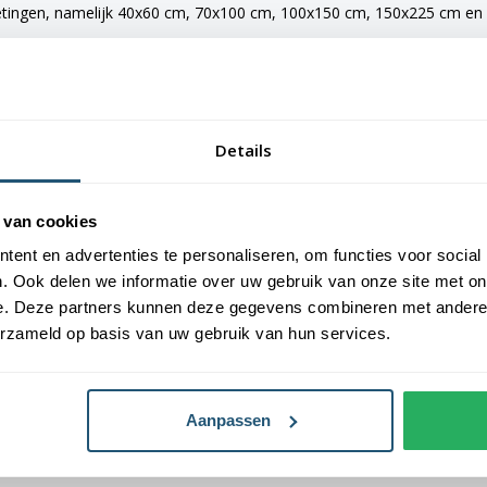
etingen, namelijk 40x60 cm, 70x100 cm, 100x150 cm, 150x225 cm en 2
e vlaggen voorzien van verschillende bevestigingsmogelijkheden. De 
maten van 150x225 cm en 200x300 cm zijn voorzien van clips.
Details
an Vlaggen Unie. Alle dorps- en stadsvlaggen worden met de grootst 
 van cookies
laggen een gemiddelde levensduur van 3 tot 6 maanden.
ent en advertenties te personaliseren, om functies voor social
. Ook delen we informatie over uw gebruik van onze site met on
oogste kwaliteit vlaggendoek, printing en afwerking.
e. Deze partners kunnen deze gegevens combineren met andere i
erzameld op basis van uw gebruik van hun services.
Aanpassen