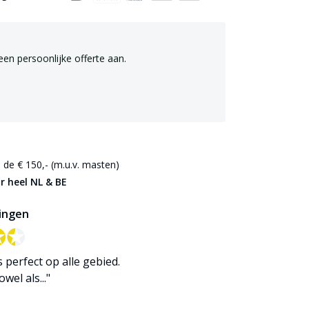
een persoonlijke offerte aan.
de € 150,- (m.u.v. masten)
r heel NL & BE
ingen
✪✪
✪✪
is perfect op alle gebied.
wel als..."