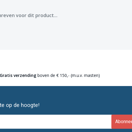
reven voor dit product...
Gratis verzending
boven de € 150,- (m.u.v. masten)
ste op de hoogte!
Abonne