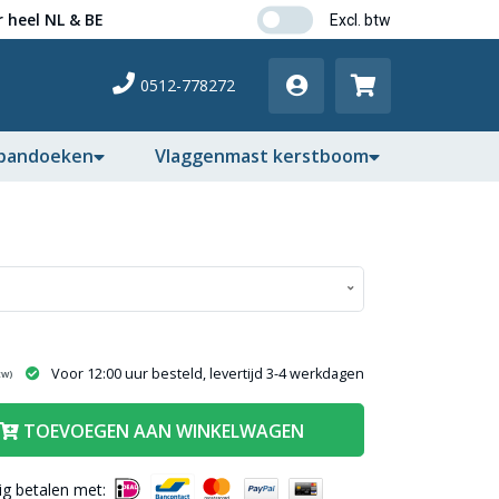
 heel NL & BE
0512-778272
pandoeken
Vlaggenmast kerstboom
Voor 12:00 uur besteld, levertijd 3-4 werkdagen
tw)
TOEVOEGEN AAN WINKELWAGEN
lig betalen met: