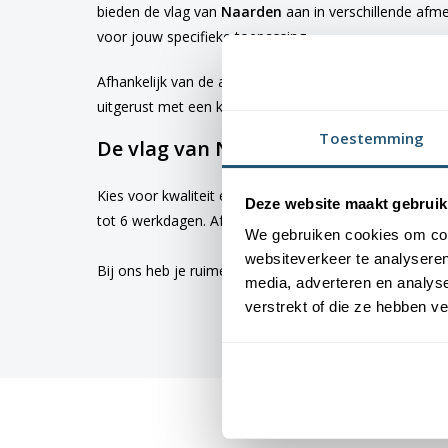
bieden de vlag van
Naarden
aan in verschillende afm
voor jouw specifieke toepassing
Afhankelijk van de afmetingen die je kiest, worden d
uitgerust met een koord en lusje, terwijl de grotere 
Toestemming
De vlag van Naarden bestellen
Kies voor kwaliteit en betrouwbaarheid met vlaggen v
Deze website maakt gebruik
tot 6 werkdagen. Afhankelijk van de locatie hebben v
We gebruiken cookies om cont
websiteverkeer te analyseren
Bij ons heb je ruime keus uit
vlaggen
. Altijd met de h
media, adverteren en analys
verstrekt of die ze hebben v