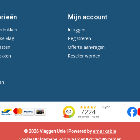
rieën
Mijn account
edrukken
Inloggen
se vlag
Registreren
asten
Offerte aanvragen
okken
Reseller worden
en
emarkable
© 2026 Vlaggen Unie | Powered by
Cookies
Algemene voorwaarden
Privacy
Sitemap