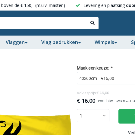
boven de € 150,- (m.u.v. masten)
Levering en plaatsing
door
Vlaggen
Vlag bedrukken
Wimpels
S
*
Maak een keuze:
Adviesprijs:€
19,00
€
16,00
(€
19,36
incl. b
Vei