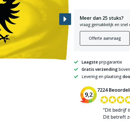
Meer dan 25 stuks?
vraag gemakkelijk en snel 
Offerte aanvraag
Laagste
prijsgarantie
Gratis verzending
boven 
Levering en plaatsing
doo
7224 Beoordel
9,2
✪✪✪
✪✪✪
"Dit bedrijf 
Dit betreft zo