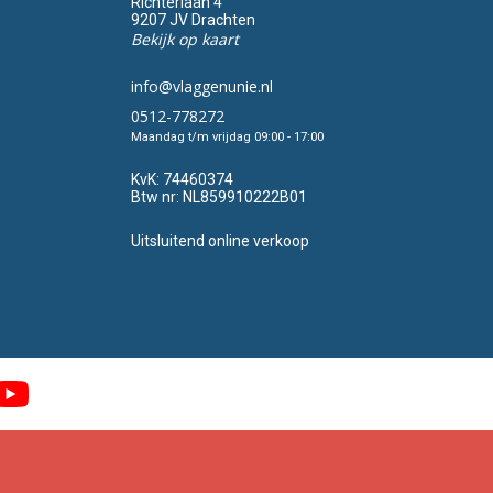
Richterlaan 4
9207 JV Drachten
Bekijk op kaart
info@vlaggenunie.nl
0512-778272
Maandag t/m vrijdag 09:00 - 17:00
KvK:
74460374
Btw nr:
NL859910222B01
Uitsluitend online verkoop