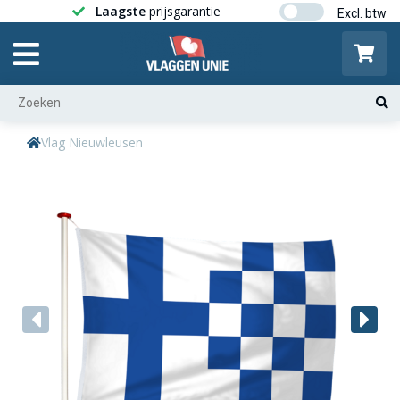
Laagste
prijsgarantie
Gratis ver
Vlag Nieuwleusen