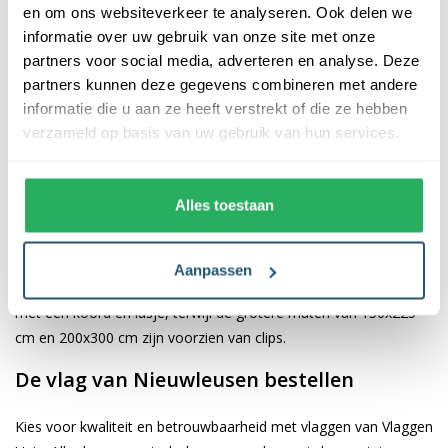
en om ons websiteverkeer te analyseren. Ook delen we
informatie over uw gebruik van onze site met onze
De afwerking van onze vlaggen is van hoge kwaliteit. Ze zijn
partners voor social media, adverteren en analyse. Deze
voorzien van een sterke kopband en een dubbele stiknaad, wat
partners kunnen deze gegevens combineren met andere
bijdraagt aan hun duurzaamheid en stevigheid. Wij bieden de
informatie die u aan ze heeft verstrekt of die ze hebben
vlag van
Nieuwleusen
aan in verschillende afmetingen, namelijk
verzameld op basis van uw gebruik van hun services.
40x60 cm, 70x100 cm, 100x150 cm, 150x225 cm en 200x300
cm. Hierdoor is er altijd een geschikte maat voor jouw
specifieke toepassing
Alles toestaan
Afhankelijk van de afmetingen die je kiest, worden de vlaggen
voorzien van verschillende bevestigingsmogelijkheden. De
Aanpassen
vlaggen van 40x60 cm, 70x100 cm en 100x150 cm zijn uitgerust
met een koord en lusje, terwijl de grotere maten van 150x225
cm en 200x300 cm zijn voorzien van clips.
De vlag van Nieuwleusen bestellen
Kies voor kwaliteit en betrouwbaarheid met vlaggen van Vlaggen