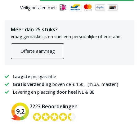
Veilig betalen met:
Meer dan 25 stuks?
vraag gemakkelijk en snel een persoonlijke offerte aan.
Offerte aanvraag
Laagste
prijsgarantie
Gratis verzending
boven de € 150,- (m.u.v. masten)
Levering en plaatsing
door heel NL & BE
7223 Beoordelingen
9,2
✪✪✪✪✪
✪✪✪✪✪