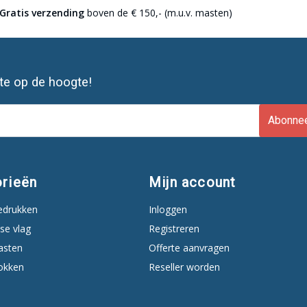
Gratis verzending
boven de € 150,- (m.u.v. masten)
ste op de hoogte!
Abonne
rieën
Mijn account
edrukken
Inloggen
se vlag
Registreren
asten
Offerte aanvragen
okken
Reseller worden