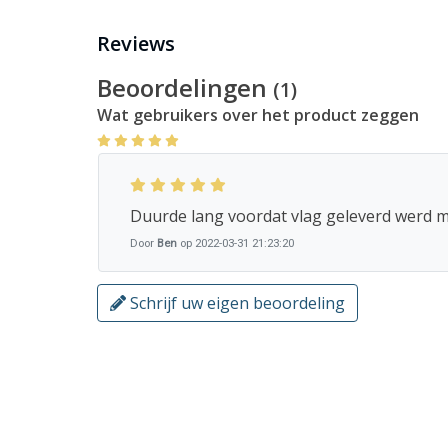
Reviews
Bij ons heb je keuze uit alle
gemeente vlaggen
van N
Beoordelingen
(1)
Wat gebruikers over het product zeggen
Duurde lang voordat vlag geleverd werd m
Door
Ben
op 2022-03-31 21:23:20
Schrijf uw eigen beoordeling