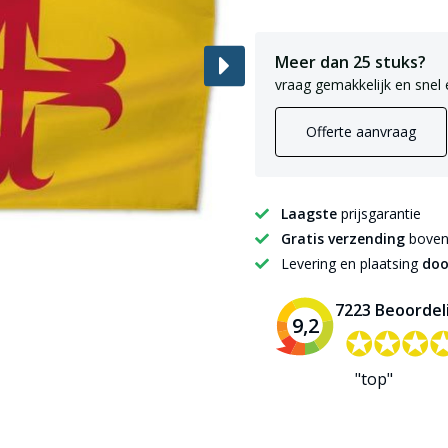
Meer dan 25 stuks?
vraag gemakkelijk en snel 
Offerte aanvraag
Laagste
prijsgarantie
Gratis verzending
boven 
Levering en plaatsing
doo
7223 Beoordel
9,2
✪✪✪
✪✪✪
"top"