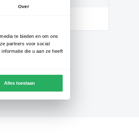
Over
hankelijk van de locatie en
gheden)
 media te bieden en om ons
ze partners voor social
nformatie die u aan ze heeft
Alles toestaan