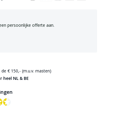
een persoonlijke offerte aan.
de € 150,- (m.u.v. masten)
r heel NL & BE
ingen
✪✪
✪✪