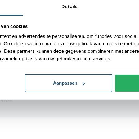
Details
Levensduur
3-6 maanden (af
Ze zijn voorzien van een sterke
weersomstandi
 van cookies
hun duurzaamheid en stevigheid.
nde afmetingen: 40x60 cm, 70x100
ent en advertenties te personaliseren, om functies voor social
is er altijd een geschikte maat
. Ook delen we informatie over uw gebruik van onze site met on
e. Deze partners kunnen deze gegevens combineren met andere i
erzameld op basis van uw gebruik van hun services.
 vlaggen voorzien van verschillende
, 70x100 cm en 100x150 cm zijn
 maten van 150x225 cm en 200x300
Aanpassen
llen
tgeest vlag. Alle
org vervaardigd en hebben een
catie hebben vlaggen een