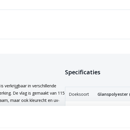
Specificaties
s verkrijgbaar in verschillende
erking. De vlag is gemaakt van 115
Doeksoort
Glanspolyester 
rzaam, maar ook kleurecht en uv-
van de vlag mooi blijven.
Onderhoud
Wasbaar op max
waardoor ze eenvoudig schoon te
Afwerking
Afmetingen t/m
lusje, grotere m