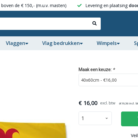
boven de € 150,- (m.u.v. masten)
Levering en plaatsing
door
Vlaggen
Vlag bedrukken
Wimpels
S
*
Maak een keuze:
€
16,00
(€
19,36
incl. b
Vei