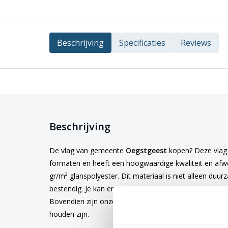
Beschrijving
Specificaties
Reviews
Beschrijving
De vlag van gemeente
Oegstgeest
kopen? Deze vlag i
formaten en heeft een hoogwaardige kwaliteit en afw
gr/m² glanspolyester. Dit materiaal is niet alleen duu
bestendig. Je kan er dus zeker van zijn dat de kleuren 
Bovendien zijn onze vlaggen wasbaar op 40 graden, 
houden zijn.