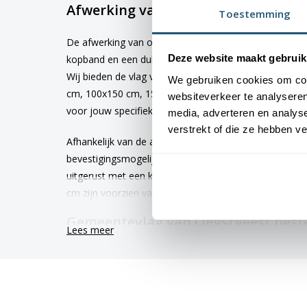
Afwerking van de vlag Oegstgeest
Toestemming
De afwerking van onze vlaggen is van hoge kwaliteit. 
Deze website maakt gebruik
kopband en een dubbele stiknaad, wat bijdraagt aan 
Wij bieden de vlag van
Oegstgeest
aan in verschille
We gebruiken cookies om cont
cm, 100x150 cm, 150x225 cm en 200x300 cm. Hierdoor 
websiteverkeer te analyseren
voor jouw specifieke toepassing
media, adverteren en analys
verstrekt of die ze hebben v
Afhankelijk van de afmetingen die je kiest, worden de
bevestigingsmogelijkheden. De vlaggen van 40x60 cm
uitgerust met een koord en lusje, terwijl de grotere
cm zijn voorzien van clips.
Gemeentevlag van Oegstgeest beste
Lees meer
Kies voor kwaliteit en betrouwbaarheid met onze Oegs
gemeentevlaggen worden met de grootst mogelijke z
levertijd van 4 tot 6 werkdagen. Afhankelijk van de lo
gemiddelde levensduur van 3 tot 6 maanden.