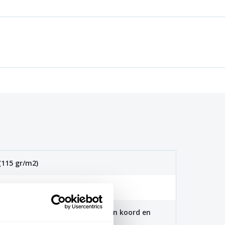
(115 gr/m2)
. 40 graden
 100x150cm zijn voorzien van een koord en
aten zijn voorzien van clips