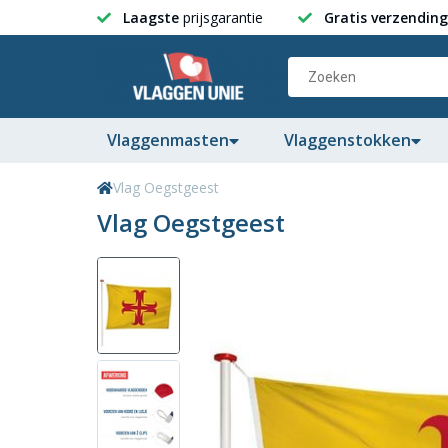
Laagste
prijsgarantie
Gratis verzending
Vlaggenmasten
Vlaggenstokken
Vlag Oegstgeest
Vlag Oegstgeest