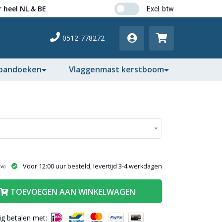
 heel NL & BE
0512-778272
pandoeken
Vlaggenmast kerstboom
Voor 12:00 uur besteld, levertijd 3-4 werkdagen
tw)
TOEVOEGEN AAN WINKELWAGEN
lig betalen met: