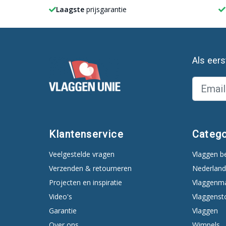
Laagste
prijsgarantie
Als eer
Klantenservice
Catego
Veelgestelde vragen
Vlaggen b
Verzenden & retourneren
Nederland
Projecten en inspiratie
Vlaggenm
Video's
Vlaggenst
Garantie
Vlaggen
Over ons
Wimpels