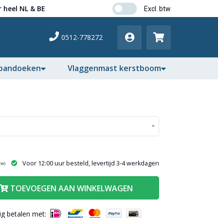
 heel NL & BE
0512-778272
pandoeken
Vlaggenmast kerstboom
Voor 12:00 uur besteld, levertijd 3-4 werkdagen
tw)
TOEVOEGEN AAN WINKELWAGEN
lig betalen met: