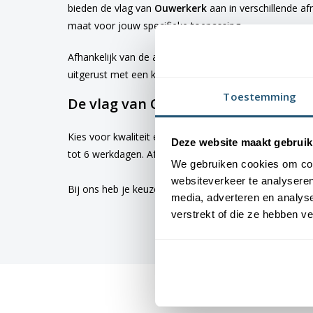
bieden de vlag van
Ouwerkerk
aan in verschillende a
maat voor jouw specifieke toepassing
Afhankelijk van de afmetingen die je kiest, worden d
uitgerust met een koord en lusje, terwijl de grotere 
Toestemming
De vlag van Ouwerkerk bestellen
Kies voor kwaliteit en betrouwbaarheid met vlaggen v
Deze website maakt gebruik
tot 6 werkdagen. Afhankelijk van de locatie hebben v
We gebruiken cookies om cont
websiteverkeer te analyseren
Bij ons heb je keuze uit alle
dorps- en stadsvlaggen
media, adverteren en analys
verstrekt of die ze hebben v