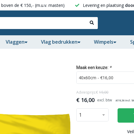
boven de € 150,- (m.u.v. masten)
Levering en plaatsing
door
Vlaggen
Vlag bedrukken
Wimpels
S
*
Maak een keuze:
Adviesprijs:€
19,00
€
16,00
(€
19,36
incl. b
Vei