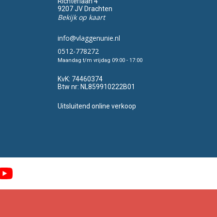
Richterlaan 4
9207 JV Drachten
Bekijk op kaart
info@vlaggenunie.nl
0512-778272
Maandag t/m vrijdag 09:00 - 17:00
KvK:
74460374
Btw nr:
NL859910222B01
Uitsluitend online verkoop