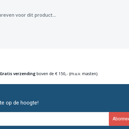
reven voor dit product...
Gratis verzending
boven de € 150,- (m.u.v. masten)
ste op de hoogte!
Abonne