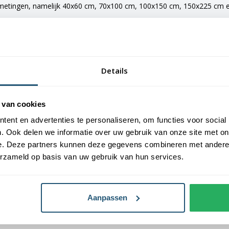
fmetingen, namelijk 40x60 cm, 70x100 cm, 100x150 cm, 150x225 cm en 
e vlaggen voorzien van verschillende bevestigingsmogelijkheden. De 
maten van 150x225 cm en 200x300 cm zijn voorzien van clips.
Details
an Vlaggen Unie. Alle dorps- en stadsvlaggen worden met de grootst 
 van cookies
laggen een gemiddelde levensduur van 3 tot 6 maanden.
ent en advertenties te personaliseren, om functies voor social
. Ook delen we informatie over uw gebruik van onze site met on
van Nederland.
e. Deze partners kunnen deze gegevens combineren met andere i
erzameld op basis van uw gebruik van hun services.
Aanpassen