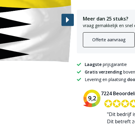
Meer dan 25 stuks?
vraag gemakkelijk en snel 
Offerte aanvraag
Laagste
prijsgarantie
Gratis verzending
boven 
Levering en plaatsing
doo
7224 Beoordel
9,2
✪✪✪
✪✪✪
"Dit bedrijf 
Dit betreft zo