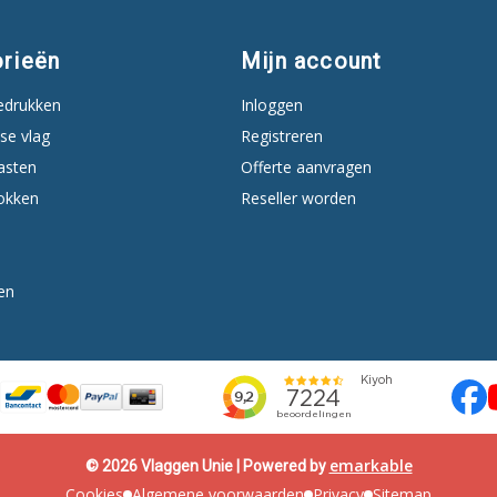
rieën
Mijn account
edrukken
Inloggen
se vlag
Registreren
asten
Offerte aanvragen
okken
Reseller worden
en
emarkable
© 2026 Vlaggen Unie | Powered by
Cookies
Algemene voorwaarden
Privacy
Sitemap