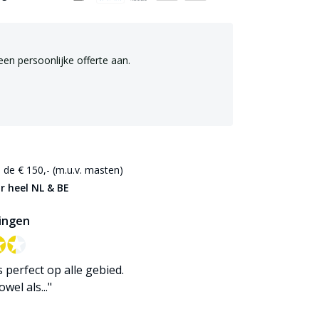
een persoonlijke offerte aan.
de € 150,- (m.u.v. masten)
r heel NL & BE
ingen
✪✪
✪✪
is perfect op alle gebied.
wel als..."