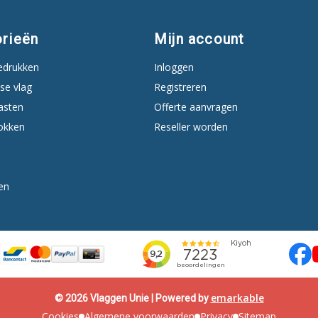
rieën
Mijn account
edrukken
Inloggen
se vlag
Registreren
asten
Offerte aanvragen
okken
Reseller worden
en
emarkable
© 2026 Vlaggen Unie | Powered by
Cookies
Algemene voorwaarden
Privacy
Sitemap