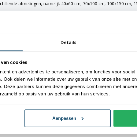
schillende afmetingen, namelijk 40x60 cm, 70x100 cm, 100x150 cm, 15
e vlaggen voorzien van verschillende bevestigingsmogelijkheden. De 
maten van 150x225 cm en 200x300 cm zijn voorzien van clips.
Details
estellen
an Vlaggen Unie. Alle dorps- en stadsvlaggen worden met de grootst 
 van cookies
laggen een gemiddelde levensduur van 3 tot 6 maanden.
ent en advertenties te personaliseren, om functies voor social
. Ook delen we informatie over uw gebruik van onze site met on
oogste kwaliteit vlaggendoek, printing en afwerking.
e. Deze partners kunnen deze gegevens combineren met andere i
erzameld op basis van uw gebruik van hun services.
Aanpassen