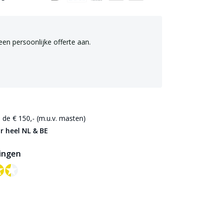
een persoonlijke offerte aan.
de € 150,- (m.u.v. masten)
r heel NL & BE
ingen
✪✪
✪✪