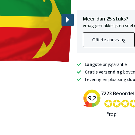
Meer dan 25 stuks?
vraag gemakkelijk en snel 
Offerte aanvraag
Laagste
prijsgarantie
Gratis verzending
boven 
Levering en plaatsing
doo
7223 Beoordel
9,2
✪✪✪
✪✪✪
"top"