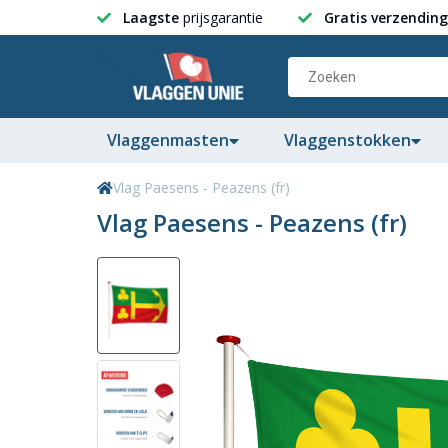
Laagste
prijsgarantie
Gratis verzending
Vlaggenmasten
Vlaggenstokken
Vlag Paesens - Peazens (fr)
Vlag Paesens - Peazens (fr)