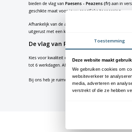
bieden de vlag van
Paesens - Peazens (fr)
aan in ver
geschikte maat voor jouw specifieke toepassing
Afhankelijk van de afmetingen die je kiest, worden d
uitgerust met een koord en lusje, terwijl de grotere 
Toestemming
De vlag van Paesens - Peazens (fr) b
Kies voor kwaliteit en betrouwbaarheid met vlaggen v
Deze website maakt gebruik
tot 6 werkdagen. Afhankelijk van de locatie hebben v
We gebruiken cookies om cont
websiteverkeer te analyseren
Bij ons heb je ruime keus uit
vlaggen
. Altijd met de h
media, adverteren en analys
verstrekt of die ze hebben v