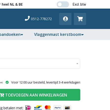
 heel NL & BE
0512-778272
pandoeken
Vlaggenmast kerstboom
Voor 12:00 uur besteld, levertijd 3-4 werkdagen
tw)
TOEVOEGEN AAN WINKELWAGEN
lig betalen met: