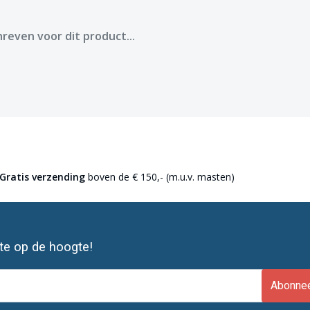
reven voor dit product...
Gratis verzending
boven de € 150,- (m.u.v. masten)
ste op de hoogte!
Abonne