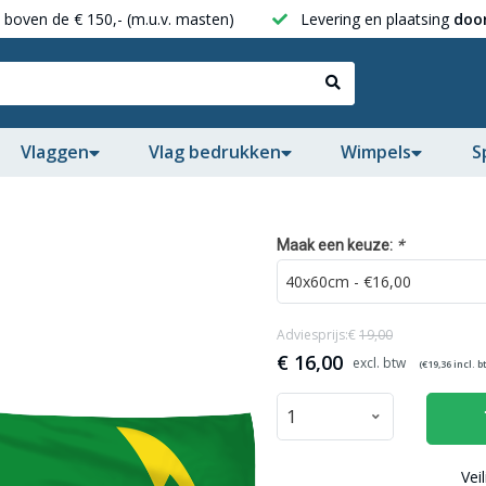
boven de € 150,- (m.u.v. masten)
Levering en plaatsing
door
Vlaggen
Vlag bedrukken
Wimpels
S
*
Maak een keuze:
Adviesprijs:€
19,00
€
16,00
(€
19,36
incl. b
Vei