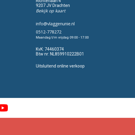
Richterlaan 4
9207 JV Drachten
Bekijk op kaart
info@vlaggenunie.nl
0512-778272
Maandag t/m vrijdag 09:00 - 17:00
KvK:
74460374
Btw nr:
NL859910222B01
Uitsluitend online verkoop