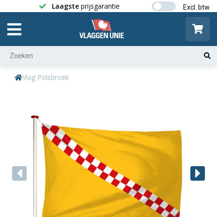
Laagste
prijsgarantie
Gratis ver
Vlag Polsbroek