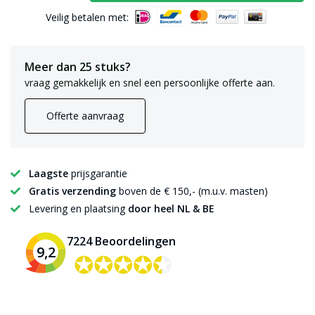
Veilig betalen met:
Meer dan 25 stuks?
vraag gemakkelijk en snel een persoonlijke offerte aan.
Offerte aanvraag
Laagste
prijsgarantie
Gratis verzending
boven de € 150,- (m.u.v. masten)
Levering en plaatsing
door heel NL & BE
7224 Beoordelingen
9,2
✪✪✪✪✪
✪✪✪✪✪