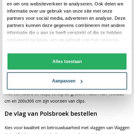
en om ons websiteverkeer te analyseren. Ook delen we
informatie over uw gebruik van onze site met onze
De afwerking van onze vlaggen is van hoge kwaliteit. Ze zijn
partners voor social media, adverteren en analyse. Deze
voorzien van een sterke kopband en een dubbele stiknaad, wat
partners kunnen deze gegevens combineren met andere
bijdraagt aan hun duurzaamheid en stevigheid. Wij bieden de
informatie die u aan ze heeft verstrekt of die ze hebben
vlag van
Polsbroek
aan in verschillende afmetingen, namelijk
verzameld op basis van uw gebruik van hun services.
40x60 cm, 70x100 cm, 100x150 cm, 150x225 cm en 200x300
cm. Hierdoor is er altijd een geschikte maat voor jouw
specifieke toepassing
Alles toestaan
Afhankelijk van de afmetingen die je kiest, worden de vlaggen
voorzien van verschillende bevestigingsmogelijkheden. De
Aanpassen
vlaggen van 40x60 cm, 70x100 cm en 100x150 cm zijn uitgerust
met een koord en lusje, terwijl de grotere maten van 150x225
cm en 200x300 cm zijn voorzien van clips.
De vlag van Polsbroek bestellen
Kies voor kwaliteit en betrouwbaarheid met vlaggen van Vlaggen