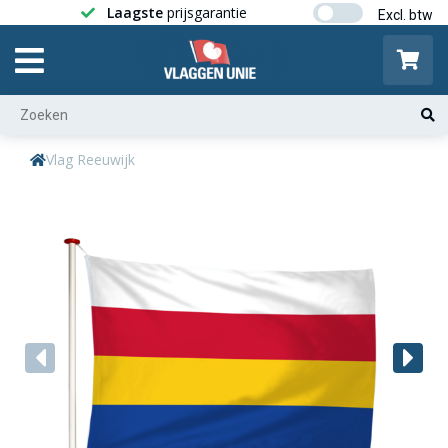
Laagste
prijsgarantie
Gratis ver
Vlag Reeuwijk