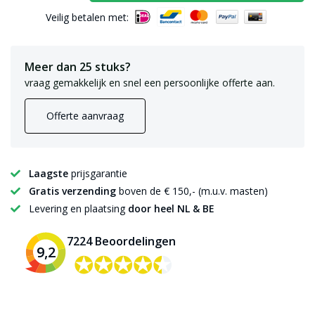
Veilig betalen met:
Meer dan 25 stuks?
vraag gemakkelijk en snel een persoonlijke offerte aan.
Offerte aanvraag
Laagste
prijsgarantie
Gratis verzending
boven de € 150,- (m.u.v. masten)
Levering en plaatsing
door heel NL & BE
7224 Beoordelingen
9,2
✪✪✪✪✪
✪✪✪✪✪