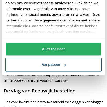
en om ons websiteverkeer te analyseren. Ook delen we
informatie over uw gebruik van onze site met onze
De afwerking van onze vlaggen is van hoge kwaliteit. Ze zijn
partners voor social media, adverteren en analyse. Deze
voorzien van een sterke kopband en een dubbele stiknaad, wat
partners kunnen deze gegevens combineren met andere
bijdraagt aan hun duurzaamheid en stevigheid. Wij bieden de
informatie die u aan ze heeft verstrekt of die ze hebben
vlag van
Reeuwijk
aan in verschillende afmetingen, namelijk
verzameld op basis van uw gebruik van hun services.
40x60 cm, 70x100 cm, 100x150 cm, 150x225 cm en 200x300
cm. Hierdoor is er altijd een geschikte maat voor jouw
specifieke toepassing
Alles toestaan
Afhankelijk van de afmetingen die je kiest, worden de vlaggen
voorzien van verschillende bevestigingsmogelijkheden. De
Aanpassen
vlaggen van 40x60 cm, 70x100 cm en 100x150 cm zijn uitgerust
met een koord en lusje, terwijl de grotere maten van 150x225
cm en 200x300 cm zijn voorzien van clips.
De vlag van Reeuwijk bestellen
Kies voor kwaliteit en betrouwbaarheid met vlaggen van Vlaggen