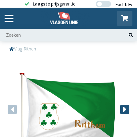
Laagste
prijsgarantie
Gratis ver
Vlag Rithem