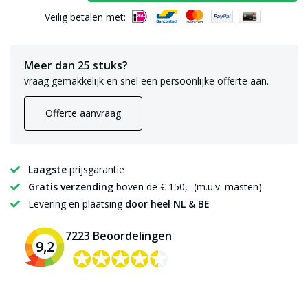
Veilig betalen met:
Meer dan 25 stuks?
vraag gemakkelijk en snel een persoonlijke offerte aan.
Offerte aanvraag
Laagste
prijsgarantie
Gratis verzending
boven de € 150,- (m.u.v. masten)
Levering en plaatsing
door heel NL & BE
7223 Beoordelingen
9,2
✪✪✪✪✪
✪✪✪✪✪