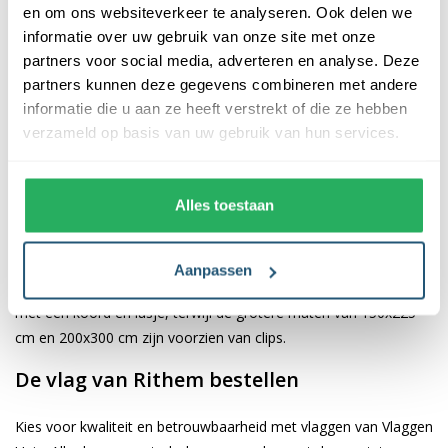
en om ons websiteverkeer te analyseren. Ook delen we
informatie over uw gebruik van onze site met onze
De afwerking van onze vlaggen is van hoge kwaliteit. Ze zijn
partners voor social media, adverteren en analyse. Deze
voorzien van een sterke kopband en een dubbele stiknaad, wat
partners kunnen deze gegevens combineren met andere
bijdraagt aan hun duurzaamheid en stevigheid. Wij bieden de
informatie die u aan ze heeft verstrekt of die ze hebben
vlag van
Rithem
aan in verschillende afmetingen, namelijk
verzameld op basis van uw gebruik van hun services.
40x60 cm, 70x100 cm, 100x150 cm, 150x225 cm en 200x300
cm. Hierdoor is er altijd een geschikte maat voor jouw
specifieke toepassing
Alles toestaan
Afhankelijk van de afmetingen die je kiest, worden de vlaggen
voorzien van verschillende bevestigingsmogelijkheden. De
Aanpassen
vlaggen van 40x60 cm, 70x100 cm en 100x150 cm zijn uitgerust
met een koord en lusje, terwijl de grotere maten van 150x225
cm en 200x300 cm zijn voorzien van clips.
De vlag van Rithem bestellen
Kies voor kwaliteit en betrouwbaarheid met vlaggen van Vlaggen