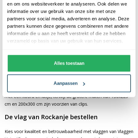
en om ons websiteverkeer te analyseren. Ook delen we
informatie over uw gebruik van onze site met onze
De afwerking van onze vlaggen is van hoge kwaliteit. Ze zijn
partners voor social media, adverteren en analyse. Deze
voorzien van een sterke kopband en een dubbele stiknaad, wat
partners kunnen deze gegevens combineren met andere
bijdraagt aan hun duurzaamheid en stevigheid. Wij bieden de
informatie die u aan ze heeft verstrekt of die ze hebben
vlag van
Rockanje
aan in verschillende afmetingen, namelijk
verzameld op basis van uw gebruik van hun services.
40x60 cm, 70x100 cm, 100x150 cm, 150x225 cm en 200x300
cm. Hierdoor is er altijd een geschikte maat voor jouw
specifieke toepassing
Alles toestaan
Afhankelijk van de afmetingen die je kiest, worden de vlaggen
voorzien van verschillende bevestigingsmogelijkheden. De
Aanpassen
vlaggen van 40x60 cm, 70x100 cm en 100x150 cm zijn uitgerust
met een koord en lusje, terwijl de grotere maten van 150x225
cm en 200x300 cm zijn voorzien van clips.
De vlag van Rockanje bestellen
Kies voor kwaliteit en betrouwbaarheid met vlaggen van Vlaggen