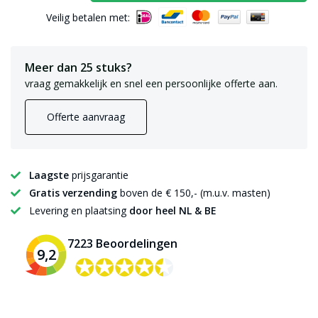
Veilig betalen met:
Meer dan 25 stuks?
vraag gemakkelijk en snel een persoonlijke offerte aan.
Offerte aanvraag
Laagste
prijsgarantie
Gratis verzending
boven de € 150,- (m.u.v. masten)
Levering en plaatsing
door heel NL & BE
7223 Beoordelingen
9,2
✪✪✪✪✪
✪✪✪✪✪