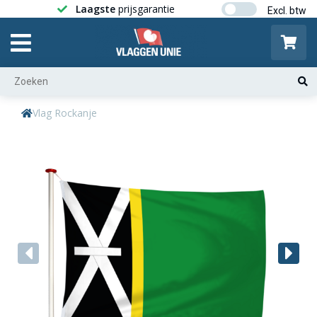
Laagste
prijsgarantie
Gratis ver
Vlag Rockanje