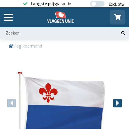
Laagste
prijsgarantie
Gratis ver
Vlag Roermond