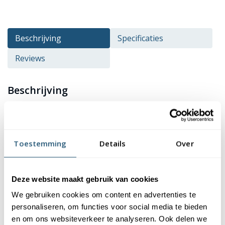
Beschrijving
Specificaties
Reviews
Beschrijving
De vlag van gemeente
Roermond
kopen? Deze vlag is
verkrijgbaar in verschillende formaten en heeft een
hoogwaardige kwaliteit en afwerking. De vlag is gemaakt van
Toestemming
Details
Over
115 gr/m² glanspolyester. Dit materiaal is niet alleen duurzaam,
maar ook kleurecht en uv-bestendig. Je kan er dus zeker van zijn
dat de kleuren van de vlag mooi blijven. Bovendien zijn onze
Deze website maakt gebruik van cookies
vlaggen wasbaar op 40 graden, waardoor ze eenvoudig schoon
We gebruiken cookies om content en advertenties te
te houden zijn.
personaliseren, om functies voor social media te bieden
en om ons websiteverkeer te analyseren. Ook delen we
Afwerking van de vlag Roermond