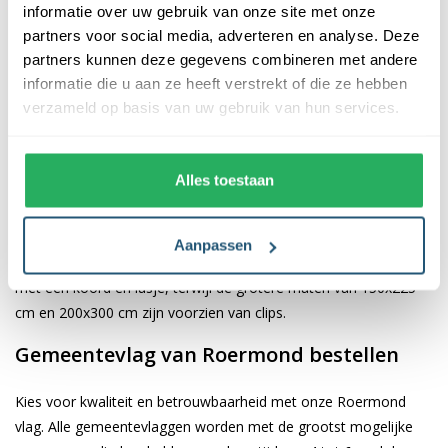
informatie over uw gebruik van onze site met onze
partners voor social media, adverteren en analyse. Deze
De afwerking van onze vlaggen is van hoge kwaliteit. Ze zijn
partners kunnen deze gegevens combineren met andere
voorzien van een sterke kopband en een dubbele stiknaad, wat
informatie die u aan ze heeft verstrekt of die ze hebben
bijdraagt aan hun duurzaamheid en stevigheid. Wij bieden de
verzameld op basis van uw gebruik van hun services.
vlag van
Roermond
aan in verschillende afmetingen: 40x60 cm,
70x100 cm, 100x150 cm, 150x225 cm en 200x300 cm. Hierdoor
is er altijd een geschikte maat voor jouw specifieke toepassing
Alles toestaan
Afhankelijk van de afmetingen die je kiest, worden de vlaggen
voorzien van verschillende bevestigingsmogelijkheden. De
Aanpassen
vlaggen van 40x60 cm, 70x100 cm en 100x150 cm zijn uitgerust
met een koord en lusje, terwijl de grotere maten van 150x225
cm en 200x300 cm zijn voorzien van clips.
Gemeentevlag van Roermond bestellen
Kies voor kwaliteit en betrouwbaarheid met onze Roermond
vlag. Alle gemeentevlaggen worden met de grootst mogelijke