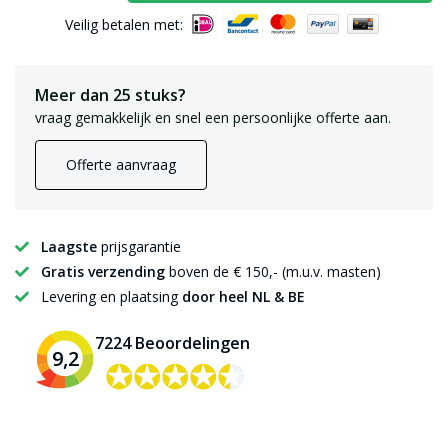
Veilig betalen met:
Meer dan 25 stuks?
vraag gemakkelijk en snel een persoonlijke offerte aan.
Offerte aanvraag
Laagste
prijsgarantie
Gratis verzending
boven de € 150,- (m.u.v. masten)
Levering en plaatsing
door heel NL & BE
7224 Beoordelingen
9,2
✪✪✪✪✪
✪✪✪✪✪