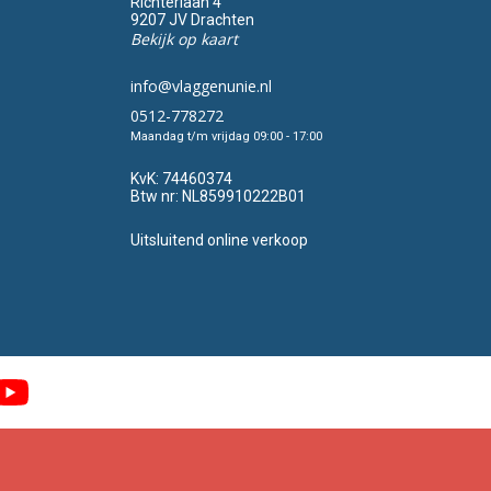
Richterlaan 4
9207 JV Drachten
Bekijk op kaart
info@vlaggenunie.nl
0512-778272
Maandag t/m vrijdag 09:00 - 17:00
KvK:
74460374
Btw nr:
NL859910222B01
Uitsluitend online verkoop