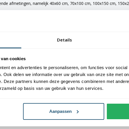
lende afmetingen, namelijk 40x60 cm, 70x100 cm, 100x150 cm, 150x22
e vlaggen voorzien van verschillende bevestigingsmogelijkheden. De 
maten van 150x225 cm en 200x300 cm zijn voorzien van clips.
Details
llen
an Vlaggen Unie. Alle dorps- en stadsvlaggen worden met de grootst 
 van cookies
laggen een gemiddelde levensduur van 3 tot 6 maanden.
ent en advertenties te personaliseren, om functies voor social
. Ook delen we informatie over uw gebruik van onze site met on
van Nederland.
e. Deze partners kunnen deze gegevens combineren met andere i
erzameld op basis van uw gebruik van hun services.
Aanpassen