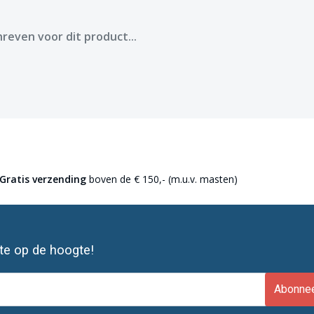
reven voor dit product...
Gratis verzending
boven de € 150,- (m.u.v. masten)
ste op de hoogte!
Abonne