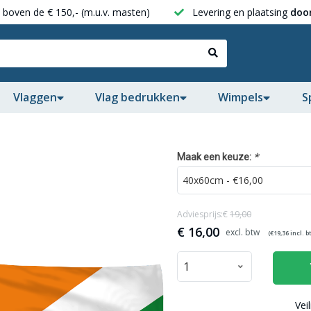
boven de € 150,- (m.u.v. masten)
Levering en plaatsing
door
Vlaggen
Vlag bedrukken
Wimpels
S
*
Maak een keuze:
Adviesprijs:€
19,00
€
16,00
(€
19,36
incl. b
Vei