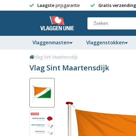
Laagste
prijsgarantie
Gratis verzending
Vlaggenmasten
Vlaggenstokken
Vlag Sint Maartensdijk
Vlag Sint Maartensdijk