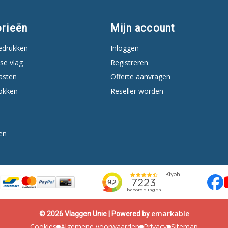
rieën
Mijn account
edrukken
Inloggen
se vlag
Registreren
asten
Offerte aanvragen
okken
Reseller worden
en
emarkable
© 2026 Vlaggen Unie | Powered by
Cookies
Algemene voorwaarden
Privacy
Sitemap