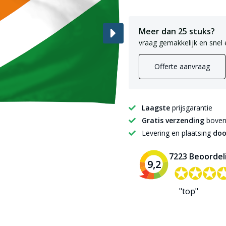
Meer dan 25 stuks?
vraag gemakkelijk en snel 
Offerte aanvraag
Laagste
prijsgarantie
Gratis verzending
boven 
Levering en plaatsing
doo
7223 Beoordel
9,2
✪✪✪
✪✪✪
"top"