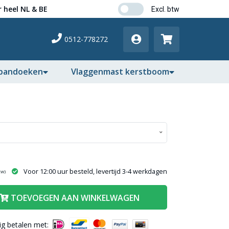
 heel NL & BE
0512-778272
pandoeken
Vlaggenmast kerstboom
Voor 12:00 uur besteld, levertijd 3-4 werkdagen
tw)
TOEVOEGEN AAN WINKELWAGEN
lig betalen met: