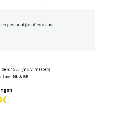
een persoonlijke offerte aan.
de € 150,- (m.u.v. masten)
r heel NL & BE
ingen
✪✪
✪✪