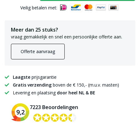
Veilig betalen met:
Meer dan 25 stuks?
vraag gemakkelijk en snel een persoonlijke offerte aan.
Offerte aanvraag
Laagste
prijsgarantie
Gratis verzending
boven de € 150,- (m.u.v. masten)
Levering en plaatsing
door heel NL & BE
7223 Beoordelingen
9,2
✪✪✪✪✪
✪✪✪✪✪