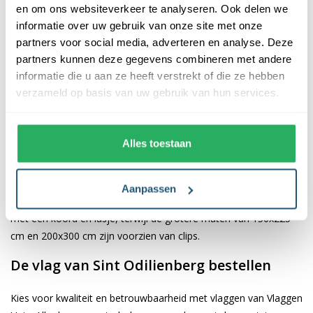
en om ons websiteverkeer te analyseren. Ook delen we
informatie over uw gebruik van onze site met onze
De afwerking van onze vlaggen is van hoge kwaliteit. Ze zijn
partners voor social media, adverteren en analyse. Deze
voorzien van een sterke kopband en een dubbele stiknaad, wat
partners kunnen deze gegevens combineren met andere
bijdraagt aan hun duurzaamheid en stevigheid. Wij bieden de
informatie die u aan ze heeft verstrekt of die ze hebben
vlag van
Sint Odilienberg
aan in verschillende afmetingen,
verzameld op basis van uw gebruik van hun services.
namelijk 40x60 cm, 70x100 cm, 100x150 cm, 150x225 cm en
200x300 cm. Hierdoor is er altijd een geschikte maat voor jouw
specifieke toepassing
Alles toestaan
Afhankelijk van de afmetingen die je kiest, worden de vlaggen
voorzien van verschillende bevestigingsmogelijkheden. De
Aanpassen
vlaggen van 40x60 cm, 70x100 cm en 100x150 cm zijn uitgerust
met een koord en lusje, terwijl de grotere maten van 150x225
cm en 200x300 cm zijn voorzien van clips.
De vlag van Sint Odilienberg bestellen
Kies voor kwaliteit en betrouwbaarheid met vlaggen van Vlaggen