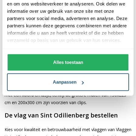
en om ons websiteverkeer te analyseren. Ook delen we
informatie over uw gebruik van onze site met onze
De afwerking van onze vlaggen is van hoge kwaliteit. Ze zijn
partners voor social media, adverteren en analyse. Deze
voorzien van een sterke kopband en een dubbele stiknaad, wat
partners kunnen deze gegevens combineren met andere
bijdraagt aan hun duurzaamheid en stevigheid. Wij bieden de
informatie die u aan ze heeft verstrekt of die ze hebben
vlag van
Sint Odilienberg
aan in verschillende afmetingen,
verzameld op basis van uw gebruik van hun services.
namelijk 40x60 cm, 70x100 cm, 100x150 cm, 150x225 cm en
200x300 cm. Hierdoor is er altijd een geschikte maat voor jouw
specifieke toepassing
Alles toestaan
Afhankelijk van de afmetingen die je kiest, worden de vlaggen
voorzien van verschillende bevestigingsmogelijkheden. De
Aanpassen
vlaggen van 40x60 cm, 70x100 cm en 100x150 cm zijn uitgerust
met een koord en lusje, terwijl de grotere maten van 150x225
cm en 200x300 cm zijn voorzien van clips.
De vlag van Sint Odilienberg bestellen
Kies voor kwaliteit en betrouwbaarheid met vlaggen van Vlaggen