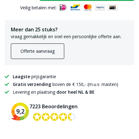
Veilig betalen met:
Meer dan 25 stuks?
vraag gemakkelijk en snel een persoonlijke offerte aan.
Offerte aanvraag
Laagste
prijsgarantie
Gratis verzending
boven de € 150,- (m.u.v. masten)
Levering en plaatsing
door heel NL & BE
7223 Beoordelingen
9,2
✪✪✪✪✪
✪✪✪✪✪