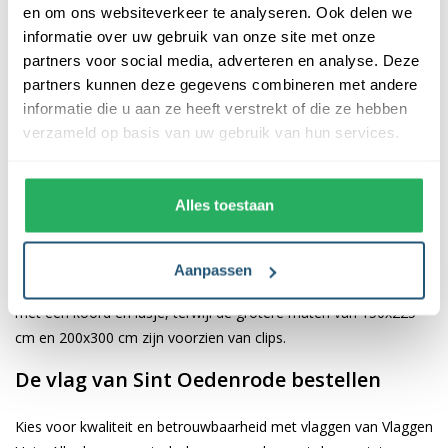
en om ons websiteverkeer te analyseren. Ook delen we
informatie over uw gebruik van onze site met onze
De afwerking van onze vlaggen is van hoge kwaliteit. Ze zijn
partners voor social media, adverteren en analyse. Deze
voorzien van een sterke kopband en een dubbele stiknaad, wat
partners kunnen deze gegevens combineren met andere
bijdraagt aan hun duurzaamheid en stevigheid. Wij bieden de
informatie die u aan ze heeft verstrekt of die ze hebben
vlag van
Sint Oedenrode
aan in verschillende afmetingen,
verzameld op basis van uw gebruik van hun services.
namelijk 40x60 cm, 70x100 cm, 100x150 cm, 150x225 cm en
200x300 cm. Hierdoor is er altijd een geschikte maat voor jouw
specifieke toepassing
Alles toestaan
Afhankelijk van de afmetingen die je kiest, worden de vlaggen
voorzien van verschillende bevestigingsmogelijkheden. De
Aanpassen
vlaggen van 40x60 cm, 70x100 cm en 100x150 cm zijn uitgerust
met een koord en lusje, terwijl de grotere maten van 150x225
cm en 200x300 cm zijn voorzien van clips.
De vlag van Sint Oedenrode bestellen
Kies voor kwaliteit en betrouwbaarheid met vlaggen van Vlaggen