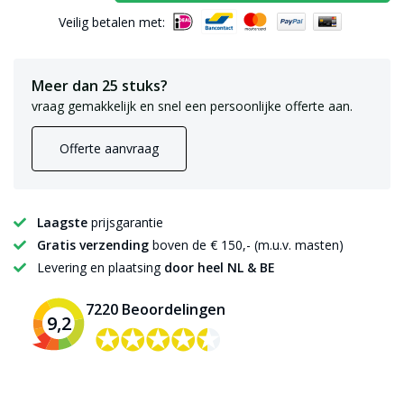
Veilig betalen met:
Meer dan 25 stuks?
vraag gemakkelijk en snel een persoonlijke offerte aan.
Offerte aanvraag
Laagste
prijsgarantie
Gratis verzending
boven de € 150,- (m.u.v. masten)
Levering en plaatsing
door heel NL & BE
7220 Beoordelingen
9,2
✪✪✪✪✪
✪✪✪✪✪