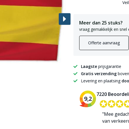
Vei
Meer dan 25 stuks?
vraag gemakkelijk en snel 
Offerte aanvraag
Laagste
prijsgarantie
Gratis verzending
boven 
Levering en plaatsing
doo
7220 Beoordel
9,2
✪✪✪
✪✪✪
"Mee gedac
van verkeerde