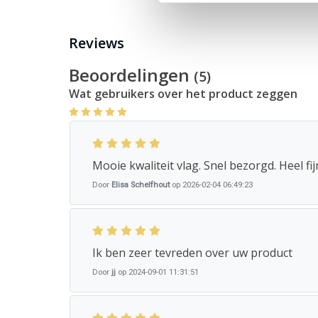
Een vlag kan voor veel doeleinden gebruikt worden. Bij
eigen bevestigingsmethode. Deze past bij het gebruik 
Reviews
schema met maten en de bijbehorende afwerking.
Beoordelingen
(5)
afmeting
gebruik
Wat gebruikers over het product zeggen
40x60 cm
boot, caravan of decoratie
100x150 cm
vlaggenstok 200cm
Mooie kwaliteit vlag. Snel bezorgd. Heel fij
150x225 cm
vlaggenmast 6/7 meter
Door
Elisa Schelfhout
op 2026-02-04 06:49:23
200x300 cm
vlaggenmast 8/9 meter
Wil jij de Vlag Spanje vlag kopen, let dan goed op de m
Naast de vlag van Spanje vind je bij ons
Ik ben zeer tevreden over uw product
landen vlagg
Door
jj
op 2024-09-01 11:31:51