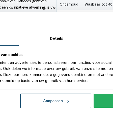
gemaakt van 3-draads geweven
Onderhoud
Wasbaar tot 40
 een kwalitatieve afwerking, is uw-
en. De vlag heeft een gemiddelde
Levensduur
3-6 maanden (af
De levensduur is afhankelijk van de
weersomstandi
kopen bij Vlaggen Unie
Details
ad geleverd, wat zorgt voor een
 van cookies
en hoogwaardige afwerking. Ze zijn
n dubbele stiknaad. Bij ons
ent en advertenties te personaliseren, om functies voor social
. Ook delen we informatie over uw gebruik van onze site met on
e. Deze partners kunnen deze gegevens combineren met andere i
erzameld op basis van uw gebruik van hun services.
Aanpassen