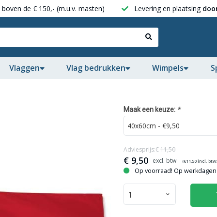
boven de € 150,- (m.u.v. masten)
Levering en plaatsing
door
Vlaggen
Vlag bedrukken
Wimpels
S
*
Maak een keuze:
Adviesprijs:€
11,50
€
9,50
(€
11,50
incl. btw
Op voorraad! Op werkdagen 