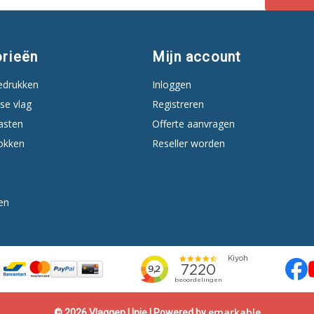
rieën
Mijn account
edrukken
Inloggen
se vlag
Registreren
asten
Offerte aanvragen
okken
Reseller worden
en
emarkable
© 2026 Vlaggen Unie | Powered by