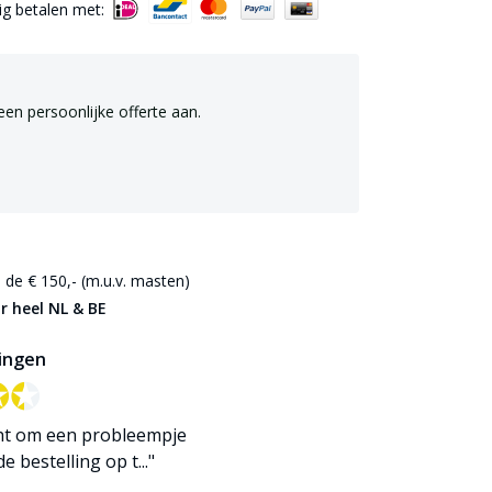
lig betalen met:
een persoonlijke offerte aan.
de € 150,- (m.u.v. masten)
r heel NL & BE
ingen
✪✪
✪✪
ht om een probleempje
 bestelling op t..."