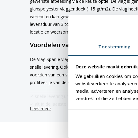
gewenste afbeelding via de keuze optie. De vlag is 
glanspolyester vlaggendoek (115 gr/m2). De vlag heeft
werend en kan gewassen worden op maximaal 40 grad
levensduur van 3 tot 6 maanden bij continue gebruik. 
locatie en weersomstandigheden.
Voordelen van de Vlag Spanje vlag 
Toestemming
De Vlag Spanje vlag wordt standaard uit eigen voorra
Deze website maakt gebruik
snelle levering. Ook zijn onze vlaggen voorzien van e
voorzien van een sterke zoom die vastgezet is met ee
We gebruiken cookies om cont
profiteer je van de volgende voordelen:
websiteverkeer te analyseren
media, adverteren en analys
✓ snelle levering uit eigen voorraad
verstrekt of die ze hebben v
✓ altijd de laagste prijs garantie
Lees meer
✓ verkrijgbaar in de meest voorkomende formaten
✓ scherpe bedrukking en heldere kleuren
Plaatsing van de vlag van Spanje