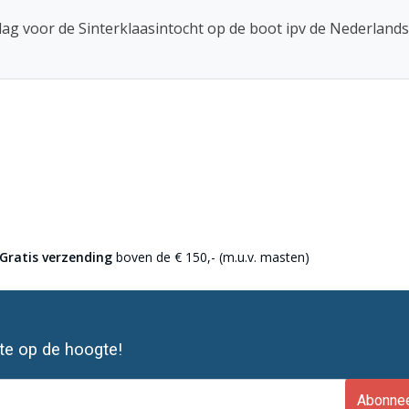
rdag voor de Sinterklaasintocht op de boot ipv de Nederlands
Gratis verzending
boven de € 150,- (m.u.v. masten)
ste op de hoogte!
Abonne