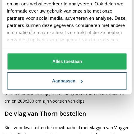
en om ons websiteverkeer te analyseren. Ook delen we
informatie over uw gebruik van onze site met onze
De afwerking van onze vlaggen is van hoge kwaliteit. Ze zijn
partners voor social media, adverteren en analyse. Deze
voorzien van een sterke kopband en een dubbele stiknaad, wat
partners kunnen deze gegevens combineren met andere
bijdraagt aan hun duurzaamheid en stevigheid. Wij bieden de
informatie die u aan ze heeft verstrekt of die ze hebben
vlag van
Thorn
aan in verschillende afmetingen, namelijk 40x60
verzameld op basis van uw gebruik van hun services.
cm, 70x100 cm, 100x150 cm, 150x225 cm en 200x300 cm.
Hierdoor is er altijd een geschikte maat voor jouw specifieke
toepassing
Alles toestaan
Afhankelijk van de afmetingen die je kiest, worden de vlaggen
voorzien van verschillende bevestigingsmogelijkheden. De
Aanpassen
vlaggen van 40x60 cm, 70x100 cm en 100x150 cm zijn uitgerust
met een koord en lusje, terwijl de grotere maten van 150x225
cm en 200x300 cm zijn voorzien van clips.
De vlag van Thorn bestellen
Kies voor kwaliteit en betrouwbaarheid met vlaggen van Vlaggen