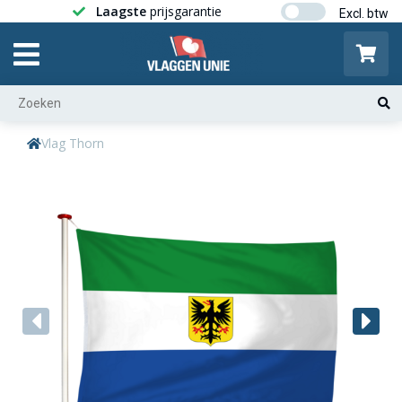
Laagste
prijsgarantie
Gratis ver
Vlag Thorn