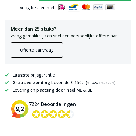
Veilig betalen met:
Meer dan 25 stuks?
vraag gemakkelijk en snel een persoonlijke offerte aan.
Offerte aanvraag
Laagste
prijsgarantie
Gratis verzending
boven de € 150,- (m.u.v. masten)
Levering en plaatsing
door heel NL & BE
7224 Beoordelingen
9,2
✪✪✪✪✪
✪✪✪✪✪