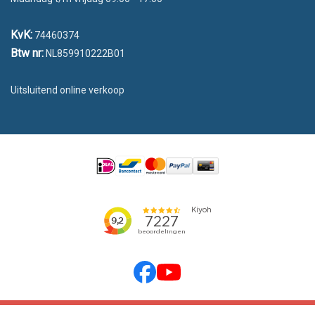
KvK:
74460374
Btw nr:
NL859910222B01
Uitsluitend online verkoop