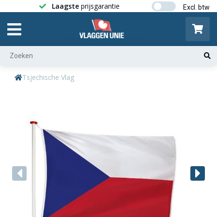
Laagste
prijsgarantie
Gratis ver
Tsjechische Vlag