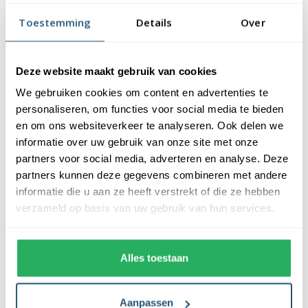
vlaggendoek (115 gr/m2). De vlag heeft een kwalitatieve
Toestemming
Details
Over
afwerking, is uw-werend en kan gewassen worden op maximaal
40 graden. De vlag heeft een gemiddelde levensduur van 3 tot 6
maanden bij continue gebruik. De levensduur is afhankelijk van
Deze website maakt gebruik van cookies
de locatie en weersomstandigheden.
We gebruiken cookies om content en advertenties te
Voordelen van de Tsjechische vlag kopen
personaliseren, om functies voor social media te bieden
bij Vlaggen Unie
en om ons websiteverkeer te analyseren. Ook delen we
informatie over uw gebruik van onze site met onze
partners voor social media, adverteren en analyse. Deze
De Tsjechische vlag wordt standaard uit eigen voorraad
partners kunnen deze gegevens combineren met andere
geleverd, wat zorgt voor een snelle levering. Ook zijn onze
informatie die u aan ze heeft verstrekt of die ze hebben
vlaggen voorzien van een hoogwaardige afwerking. Ze zijn
verzameld op basis van uw gebruik van hun services.
voorzien van een sterke zoom die vastgezet is met een dubbele
stiknaad. Bij ons profiteer je van de volgende voordelen:
Alles toestaan
✓ snelle levering uit eigen voorraad
✓ altijd de laagste prijs garantie
✓ verkrijgbaar in de meest voorkomende formaten
Aanpassen