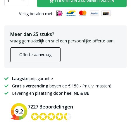
TOEVOEGEN AAN WINKELWAGEN
Veilig betalen met:
Meer dan 25 stuks?
vraag gemakkelijk en snel een persoonlijke offerte aan.
Offerte aanvraag
Laagste
prijsgarantie
Gratis verzending
boven de € 150,- (m.u.v. masten)
Levering en plaatsing
door heel NL & BE
7227 Beoordelingen
9,2
✪✪✪✪✪
✪✪✪✪✪