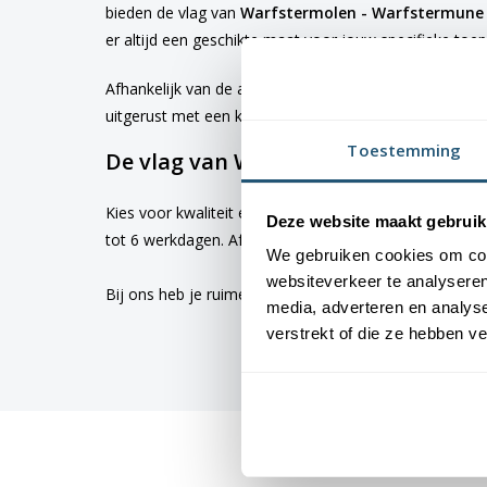
bieden de vlag van
Warfstermolen - Warfstermune 
er altijd een geschikte maat voor jouw specifieke toe
Afhankelijk van de afmetingen die je kiest, worden d
uitgerust met een koord en lusje, terwijl de grotere 
Toestemming
De vlag van Warfstermolen - Warfst
Kies voor kwaliteit en betrouwbaarheid met vlaggen v
Deze website maakt gebruik
tot 6 werkdagen. Afhankelijk van de locatie hebben v
We gebruiken cookies om cont
websiteverkeer te analyseren
Bij ons heb je ruime keus uit
vlaggen
. Altijd met de h
media, adverteren en analys
verstrekt of die ze hebben v