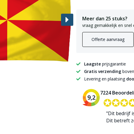
Meer dan 25 stuks?
vraag gemakkelijk en snel 
Offerte aanvraag
Laagste
prijsgarantie
Gratis verzending
boven 
Levering en plaatsing
doo
7224 Beoordel
9,2
✪✪✪
✪✪✪
"Dit bedrijf 
Dit betreft zo