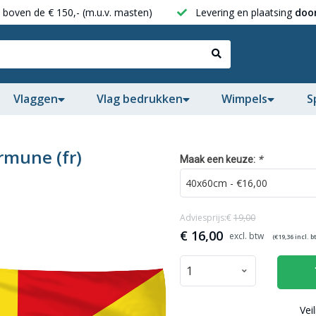
boven de € 150,- (m.u.v. masten)
Levering en plaatsing
door
Vlaggen
Vlag bedrukken
Wimpels
S
rmune (fr)
*
Maak een keuze:
Adviesprijs:€
19,00
€
16,00
(€
19,36
incl. b
Vei