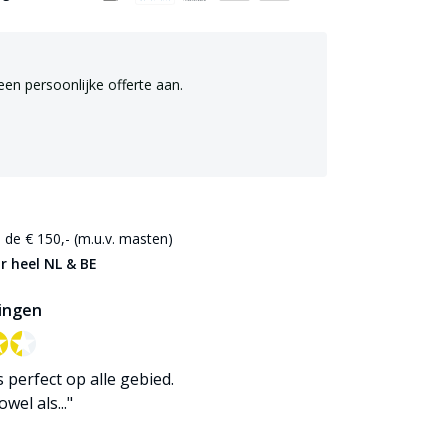
een persoonlijke offerte aan.
de € 150,- (m.u.v. masten)
r heel NL & BE
ingen
✪✪
✪✪
is perfect op alle gebied.
wel als..."