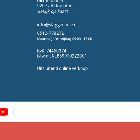
Richterlaan 4
9207 JV Drachten
Bekijk op kaart
info@vlaggenunie.nl
0512-778272
Maandag t/m vrijdag 09:00 - 17:00
KvK:
74460374
Btw nr:
NL859910222B01
Uitsluitend online verkoop