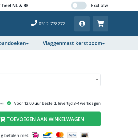
 heel NL & BE
0512-778272
pandoeken
Vlaggenmast kerstboom
Voor 12:00 uur besteld, levertijd 3-4 werkdagen
tw)
TOEVOEGEN AAN WINKELWAGEN
lig betalen met: