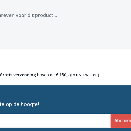
reven voor dit product...
Gratis verzending
boven de € 150,- (m.u.v. masten)
ste op de hoogte!
Abonne