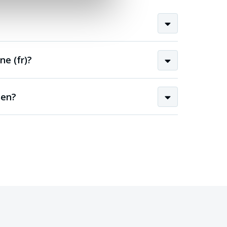
e (fr)?
sen?