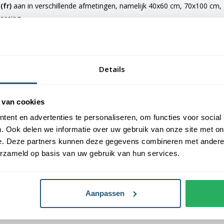
(fr)
aan in verschillende afmetingen, namelijk 40x60 cm, 70x100 cm
passing
e vlaggen voorzien van verschillende bevestigingsmogelijkheden. De 
maten van 150x225 cm en 200x300 cm zijn voorzien van clips.
Details
ermune (fr) bestellen
an Vlaggen Unie. Alle dorps- en stadsvlaggen worden met de grootst 
 van cookies
laggen een gemiddelde levensduur van 3 tot 6 maanden.
ent en advertenties te personaliseren, om functies voor social
. Ook delen we informatie over uw gebruik van onze site met on
oogste kwaliteit vlaggendoek, printing en afwerking.
e. Deze partners kunnen deze gegevens combineren met andere i
erzameld op basis van uw gebruik van hun services.
Aanpassen