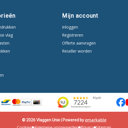
rieën
Mijn account
edrukken
Inloggen
se vlag
Registreren
asten
Offerte aanvragen
okken
Reseller worden
en
emarkable
© 2026 Vlaggen Unie | Powered by
Cookies
Algemene voorwaarden
Privacy
Sitemap