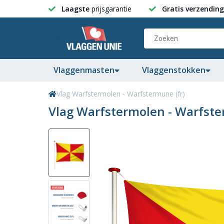
Laagste
prijsgarantie
Gratis verzending
Vlaggenmasten
Vlaggenstokken
Vlag Warfstermolen - Warfstermune (fr)
Vlag Warfstermolen - Warfste