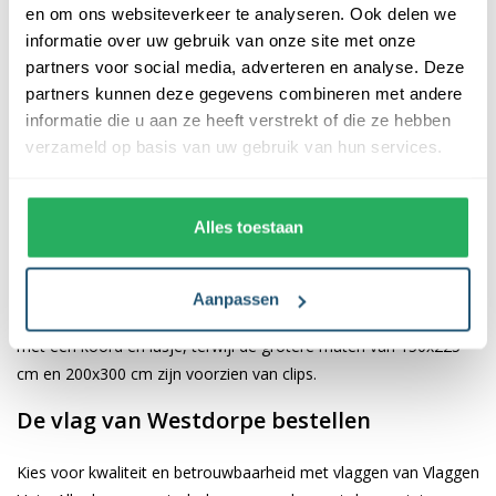
en om ons websiteverkeer te analyseren. Ook delen we
informatie over uw gebruik van onze site met onze
De afwerking van onze vlaggen is van hoge kwaliteit. Ze zijn
partners voor social media, adverteren en analyse. Deze
voorzien van een sterke kopband en een dubbele stiknaad, wat
partners kunnen deze gegevens combineren met andere
bijdraagt aan hun duurzaamheid en stevigheid. Wij bieden de
informatie die u aan ze heeft verstrekt of die ze hebben
vlag van
Westdorpe
aan in verschillende afmetingen, namelijk
verzameld op basis van uw gebruik van hun services.
40x60 cm, 70x100 cm, 100x150 cm, 150x225 cm en 200x300
cm. Hierdoor is er altijd een geschikte maat voor jouw
specifieke toepassing
Alles toestaan
Afhankelijk van de afmetingen die je kiest, worden de vlaggen
voorzien van verschillende bevestigingsmogelijkheden. De
Aanpassen
vlaggen van 40x60 cm, 70x100 cm en 100x150 cm zijn uitgerust
met een koord en lusje, terwijl de grotere maten van 150x225
cm en 200x300 cm zijn voorzien van clips.
De vlag van Westdorpe bestellen
Kies voor kwaliteit en betrouwbaarheid met vlaggen van Vlaggen