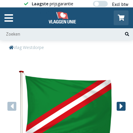
Laagste
prijsgarantie
Gratis ver
Vlag Westdorpe