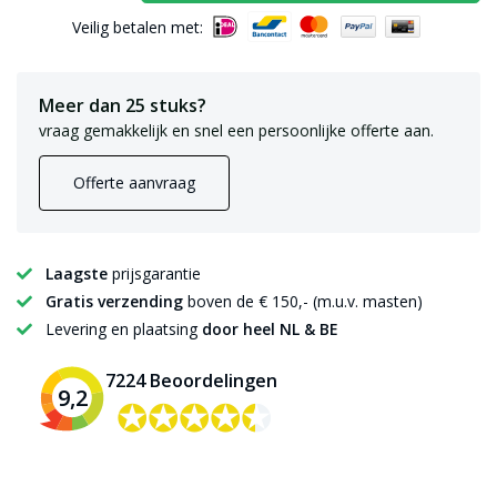
Veilig betalen met:
Meer dan 25 stuks?
vraag gemakkelijk en snel een persoonlijke offerte aan.
Offerte aanvraag
Laagste
prijsgarantie
Gratis verzending
boven de € 150,- (m.u.v. masten)
Levering en plaatsing
door heel NL & BE
7224 Beoordelingen
9,2
✪✪✪✪✪
✪✪✪✪✪