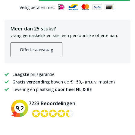
Veilig betalen met:
Meer dan 25 stuks?
vraag gemakkelijk en snel een persoonlijke offerte aan.
Offerte aanvraag
Laagste
prijsgarantie
Gratis verzending
boven de € 150,- (m.u.v. masten)
Levering en plaatsing
door heel NL & BE
7223 Beoordelingen
9,2
✪✪✪✪✪
✪✪✪✪✪