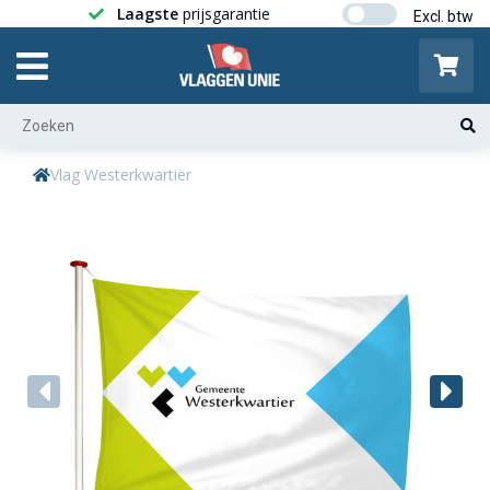
Laagste
prijsgarantie
Gratis ver
Vlag Westerkwartier