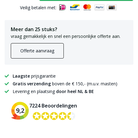
Veilig betalen met:
Meer dan 25 stuks?
vraag gemakkelijk en snel een persoonlijke offerte aan.
Offerte aanvraag
Laagste
prijsgarantie
Gratis verzending
boven de € 150,- (m.u.v. masten)
Levering en plaatsing
door heel NL & BE
7224 Beoordelingen
9,2
✪✪✪✪✪
✪✪✪✪✪