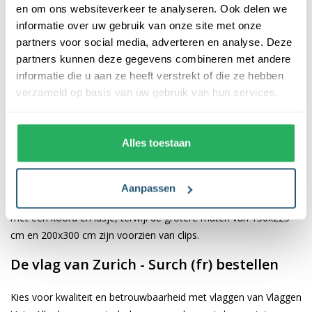
en om ons websiteverkeer te analyseren. Ook delen we
informatie over uw gebruik van onze site met onze
De afwerking van onze vlaggen is van hoge kwaliteit. Ze zijn
partners voor social media, adverteren en analyse. Deze
voorzien van een sterke kopband en een dubbele stiknaad, wat
partners kunnen deze gegevens combineren met andere
bijdraagt aan hun duurzaamheid en stevigheid. Wij bieden de
informatie die u aan ze heeft verstrekt of die ze hebben
vlag van
Zurich - Surch (fr)
aan in verschillende afmetingen,
verzameld op basis van uw gebruik van hun services.
namelijk 40x60 cm, 70x100 cm, 100x150 cm, 150x225 cm en
200x300 cm. Hierdoor is er altijd een geschikte maat voor jouw
specifieke toepassing
Alles toestaan
Afhankelijk van de afmetingen die je kiest, worden de vlaggen
voorzien van verschillende bevestigingsmogelijkheden. De
Aanpassen
vlaggen van 40x60 cm, 70x100 cm en 100x150 cm zijn uitgerust
met een koord en lusje, terwijl de grotere maten van 150x225
cm en 200x300 cm zijn voorzien van clips.
De vlag van Zurich - Surch (fr) bestellen
Kies voor kwaliteit en betrouwbaarheid met vlaggen van Vlaggen