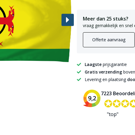
Meer dan 25 stuks?
vraag gemakkelijk en snel 
Offerte aanvraag
Laagste
prijsgarantie
Gratis verzending
boven 
Levering en plaatsing
doo
7223 Beoordel
9,2
✪✪✪
✪✪✪
"top"