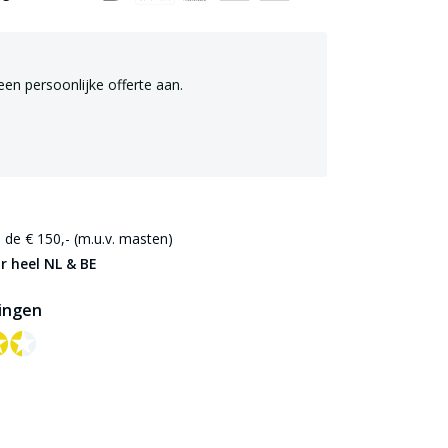
een persoonlijke offerte aan.
de € 150,- (m.u.v. masten)
r heel NL & BE
ingen
✪✪
✪✪