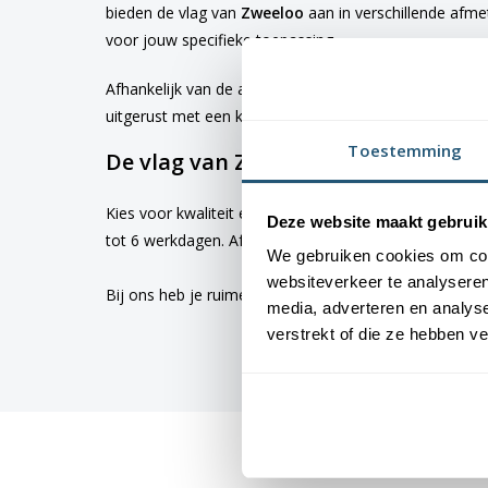
bieden de vlag van
Zweeloo
aan in verschillende afm
voor jouw specifieke toepassing
Afhankelijk van de afmetingen die je kiest, worden d
uitgerust met een koord en lusje, terwijl de grotere 
Toestemming
De vlag van Zweeloo bestellen
Kies voor kwaliteit en betrouwbaarheid met vlaggen v
Deze website maakt gebruik
tot 6 werkdagen. Afhankelijk van de locatie hebben v
We gebruiken cookies om cont
websiteverkeer te analyseren
Bij ons heb je ruime keus uit
vlaggen
. Altijd met de h
media, adverteren en analys
verstrekt of die ze hebben v