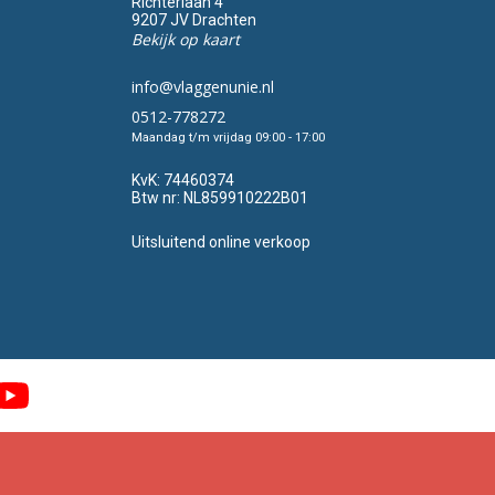
Richterlaan 4
9207 JV Drachten
Bekijk op kaart
info@vlaggenunie.nl
0512-778272
Maandag t/m vrijdag 09:00 - 17:00
KvK:
74460374
Btw nr:
NL859910222B01
Uitsluitend online verkoop