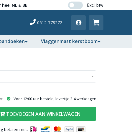
 heel NL & BE
0512-778272
pandoeken
Vlaggenmast kerstboom
Voor 12:00 uur besteld, levertijd 3-4 werkdagen
tw)
TOEVOEGEN AAN WINKELWAGEN
lig betalen met: