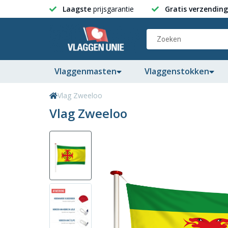
Laagste
prijsgarantie
Gratis verzending
Vlaggenmasten
Vlaggenstokken
Vlag Zweeloo
Vlag Zweeloo