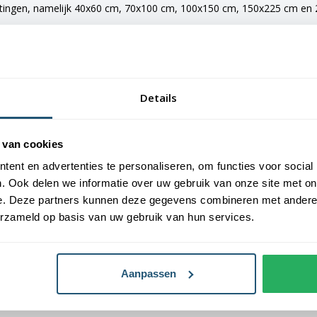
etingen, namelijk 40x60 cm, 70x100 cm, 100x150 cm, 150x225 cm en 20
e vlaggen voorzien van verschillende bevestigingsmogelijkheden. De 
maten van 150x225 cm en 200x300 cm zijn voorzien van clips.
Details
an Vlaggen Unie. Alle dorps- en stadsvlaggen worden met de grootst 
 van cookies
laggen een gemiddelde levensduur van 3 tot 6 maanden.
ent en advertenties te personaliseren, om functies voor social
. Ook delen we informatie over uw gebruik van onze site met on
oogste kwaliteit vlaggendoek, printing en afwerking.
e. Deze partners kunnen deze gegevens combineren met andere i
erzameld op basis van uw gebruik van hun services.
Aanpassen