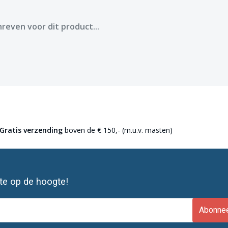
reven voor dit product...
Gratis verzending
boven de € 150,- (m.u.v. masten)
ste op de hoogte!
Abonne