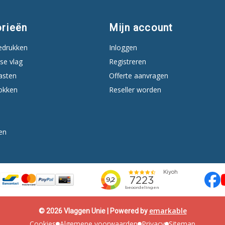
rieën
Mijn account
edrukken
Inloggen
se vlag
Registreren
asten
Offerte aanvragen
okken
Reseller worden
en
emarkable
© 2026 Vlaggen Unie | Powered by
Cookies
Algemene voorwaarden
Privacy
Sitemap