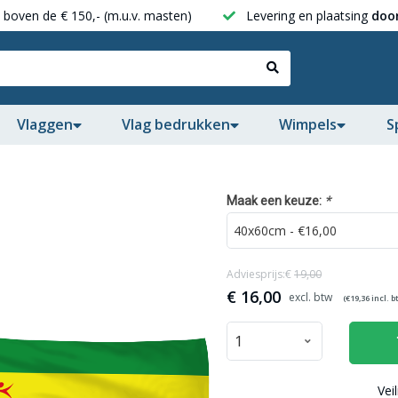
boven de € 150,- (m.u.v. masten)
Levering en plaatsing
door
Vlaggen
Vlag bedrukken
Wimpels
S
*
Maak een keuze:
Adviesprijs:€
19,00
€
16,00
(€
19,36
incl. b
Vei