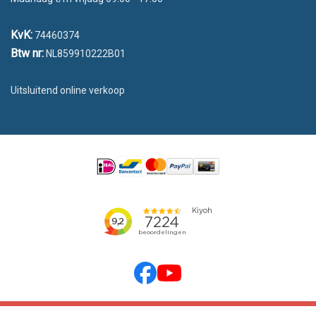
KvK:
74460374
Btw nr:
NL859910222B01
Uitsluitend online verkoop