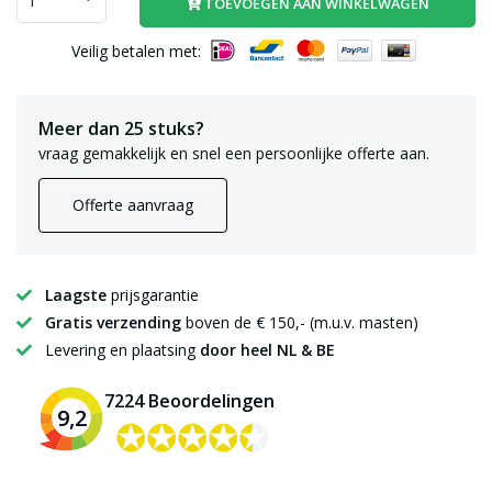
TOEVOEGEN AAN WINKELWAGEN
Veilig betalen met:
Meer dan 25 stuks?
vraag gemakkelijk en snel een persoonlijke offerte aan.
Offerte aanvraag
Laagste
prijsgarantie
Gratis verzending
boven de € 150,- (m.u.v. masten)
Levering en plaatsing
door heel NL & BE
7224 Beoordelingen
9,2
✪✪✪✪✪
✪✪✪✪✪