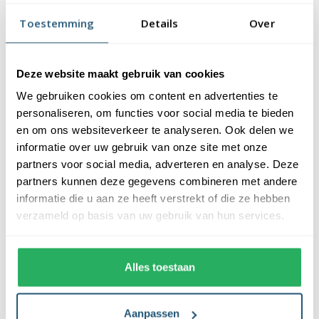
vlaggendoek (115 gr/m2). De vlag heeft een kwalitatieve
Toestemming
Details
Over
afwerking, is uw-werend en kan gewassen worden op maximaal
40 graden. De vlag heeft een gemiddelde levensduur van 3 tot 6
maanden bij continue gebruik. De levensduur is afhankelijk van
Deze website maakt gebruik van cookies
de locatie en weersomstandigheden.
We gebruiken cookies om content en advertenties te
Voordelen van de Zwitserse vlag kopen bij
personaliseren, om functies voor social media te bieden
Vlaggen Unie
en om ons websiteverkeer te analyseren. Ook delen we
informatie over uw gebruik van onze site met onze
partners voor social media, adverteren en analyse. Deze
De Zwitserse vlag wordt standaard uit eigen voorraad geleverd,
partners kunnen deze gegevens combineren met andere
wat zorgt voor een snelle levering. Ook zijn onze vlaggen
informatie die u aan ze heeft verstrekt of die ze hebben
voorzien van een hoogwaardige afwerking. Ze zijn voorzien van
verzameld op basis van uw gebruik van hun services.
een sterke zoom die vastgezet is met een dubbele stiknaad. Bij
ons profiteer je van de volgende voordelen:
Alles toestaan
✓ snelle levering uit eigen voorraad
✓ altijd de laagste prijs garantie
✓ verkrijgbaar in de meest voorkomende formaten
Aanpassen