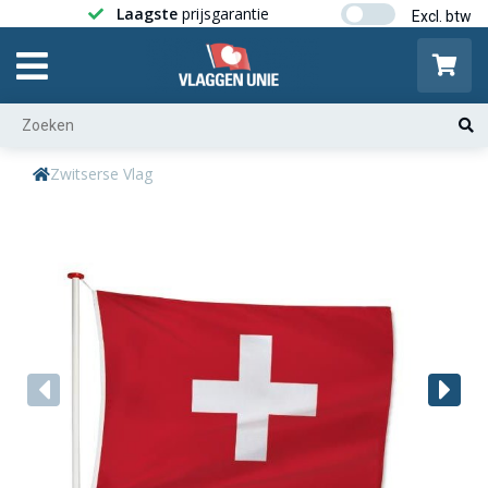
Laagste
prijsgarantie
Gratis ver
Zwitserse Vlag