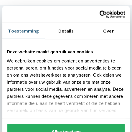
Dit zeggen onze klanten
Toestemming
Details
Over
Direct het juiste vakantiegevoel
Deze website maakt gebruik van cookies
Landal - Marianne
We gebruiken cookies om content en advertenties te
personaliseren, om functies voor social media te bieden
Onze gasten moeten vanaf aankomst het vakantiegevoel
en om ons websiteverkeer te analyseren. Ook delen we
ervaren. De vlaggen bij onze parken zetten direct de juiste
informatie over uw gebruik van onze site met onze
toon. Dankzij de nette uitstraling oogt elke locatie
partners voor social media, adverteren en analyse. Deze
verzorgd en uitnodigend. We zijn zeer tevreden over de
partners kunnen deze gegevens combineren met andere
samenwerking.
informatie die u aan ze heeft verstrekt of die ze hebben
verzameld op basis van uw gebruik van hun services.
Alles toestaan