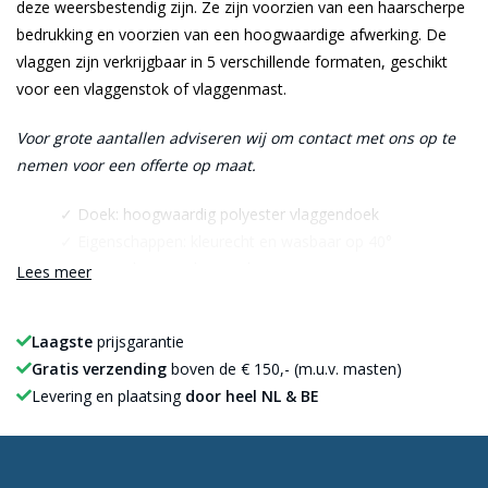
deze weersbestendig zijn. Ze zijn voorzien van een haarscherpe
bedrukking en voorzien van een hoogwaardige afwerking. De
vlaggen zijn verkrijgbaar in 5 verschillende formaten, geschikt
voor een vlaggenstok of vlaggenmast.
Voor grote aantallen adviseren wij om contact met ons op te
nemen voor een offerte op maat.
✓ Doek: hoogwaardig polyester vlaggendoek
✓ Eigenschappen: kleurecht en wasbaar op 40°
✓ Kenmerken : UV bestendig
Lees meer
✓ Afwerking: hoogwaardige afwerking met kopband en
dubbele stiknaad
Laagste
prijsgarantie
Gratis verzending
boven de € 150,- (m.u.v. masten)
Levering en plaatsing
door heel NL & BE