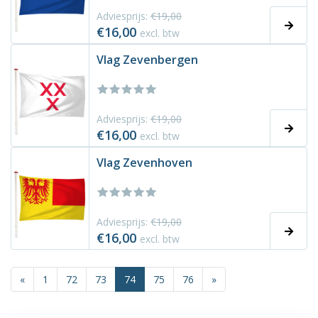
Adviesprijs:
€19,00
€16,00
excl. btw
Vlag Zevenbergen
Adviesprijs:
€19,00
€16,00
excl. btw
Vlag Zevenhoven
Adviesprijs:
€19,00
€16,00
excl. btw
«
1
72
73
74
75
76
»