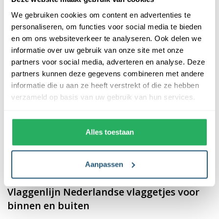
slinger is geschikt voor diverse toepassingen, waaronder een
We gebruiken cookies om content en advertenties te
verjaardag of WK voetbal.
personaliseren, om functies voor social media te bieden
Nederlandse vlaggetjes slinger als
en om ons websiteverkeer te analyseren. Ook delen we
decoratie
informatie over uw gebruik van onze site met onze
partners voor social media, adverteren en analyse. Deze
partners kunnen deze gegevens combineren met andere
Deze kleurrijke vlaggetjes slinger wisselt rode vlaggetjes af met
informatie die u aan ze heeft verstrekt of die ze hebben
witte en blauwe, net als de Nederlandse vlag. Deze Nederlandse
verzameld op basis van uw gebruik van hun services.
vlaggetjes slinger voegt direct sfeer toe aan de ruimte. Dit komt
enerzijds door de felle kleuren, maar anderzijds wat de kleuren
naar boven brengt bij mensen. De rood, wit en blauwe
Alles toestaan
vlaggetjes geven een gevoel van trots, zeker wanneer deze de
ruimte versieren tijdens een wedstrijd van het Nederlands elftal.
Ook is deze slinger geschikt voor verjaardagen of andere
Aanpassen
feestelijke gelegenheid.
Vlaggenlijn Nederlandse vlaggetjes voor
binnen en buiten