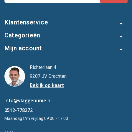
Warm wit licht
Aantal sfeerstanden
Klantenservice
Aantal dimstanden
Categorieën
Inclusief afstandsbediening
Mijn account
Vooraf in te stellen
Lengte netsnoer
Richterlaan 4
Incl. deelbare vlaggenmast*
9207 JV Drachten
Bekijk op kaart
*Een deelbare vlaggenmast is een tijdelijke mast die op
iedere gewenste locatie in de tuin geplaatst kan worden.
info@vlaggenunie.nl
0512-778272
Aantal LED-lampjes en verschillende
kleuren
Maandag t/m vrijdag 09:00 - 17:00