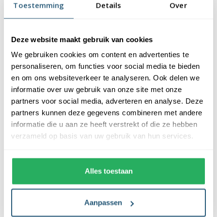
Toestemming
Details
Over
Vlaggenmast kerstverlichting van
Fairybell
Deze website maakt gebruik van cookies
De vlaggenmast kerstverlichting van Fairybell is specifiek
We gebruiken cookies om content en advertenties te
ontworpen voor vlaggenmasten. Een Fairybell bestaat uit
personaliseren, om functies voor social media te bieden
lichtstrengen met honderd tot duizenden energiezuinige LED
en om ons websiteverkeer te analyseren. Ook delen we
lampjes. Het aantal lampjes is afhankelijk van het model. Met
informatie over uw gebruik van onze site met onze
een Fairybell kun jij de vlaggenmast omtoveren tot een
partners voor social media, adverteren en analyse. Deze
prachtige kerstboom. Maar wat maakt de Fairybell
partners kunnen deze gegevens combineren met andere
kerstverlichting uniek?
informatie die u aan ze heeft verstrekt of die ze hebben
verzameld op basis van uw gebruik van hun services.
Historie van Fairybell led Kerstbomen
Fairybell is misschien wel de meest bekende aanbieder van
Alles toestaan
vlaggenmast kerstbomen. Zij waren één van de eerste
aanbieders van de buiten kerstboom. Energiezuinige
ledverlichting die je in een vlaggenmast kan hijsen, zodat er een
Aanpassen
kerstboomvorm ontstaat. Daarnaast bieden zij modellen