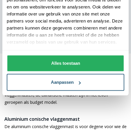
en om ons websiteverkeer te analyseren. Ook delen we
informatie over uw gebruik van onze site met onze
partners voor social media, adverteren en analyse. Deze
partners kunnen deze gegevens combineren met andere
informatie die u aan ze heeft verstrekt of die ze hebben
verzameld op basis van uw gebruik van hun services.
Conisch of cilindrisch
Alles toestaan
Een conisch model houdt in dat de vlaggenmast in de voet
dikker is dan in de top, hierbij loopt de vlaggenmast taps toe. Bij
cilindrisch heeft de mast zowel onderin als bovenin dezelfde
Aanpassen
diameter. De conische vlaggenmasten zijn de originele
vlaggenmasten, de cilindrische masten zijn in het leven
geroepen als budget model.
Aluminium conische vlaggenmast
De aluminium conische vlaggenmast is voor degene voor wie de