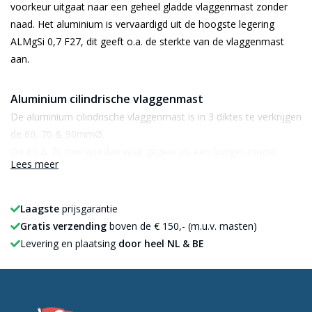
voorkeur uitgaat naar een geheel gladde vlaggenmast zonder
naad. Het aluminium is vervaardigd uit de hoogste legering
ALMgSi 0,7 F27, dit geeft o.a. de sterkte van de vlaggenmast
aan.
Aluminium cilindrische vlaggenmast
De aluminium cilindrische vlaggenmast is in 3 diktes te verkrijgen
de 60, 70 & 90mmØ.
De 60 & 70 mm worden vaak gezien als een budget model,
Lees meer
deze zijn dan ook niet zo sterk als de conische masten,
desalniettemin zijn het goede masten voor uw vlagvoering.
Laagste
prijsgarantie
De 90mmØ is een sterkere vlaggenmast dan de 60 & 70mmØ,
Gratis verzending
boven de € 150,- (m.u.v. masten)
maar is dan ook weer wat duurder in aanschaf. Alle aluminium
Levering en plaatsing
door heel NL & BE
cilindrische masten zijn vervaardigd van de hoogste legering
ALMgSi 0,7 F27.