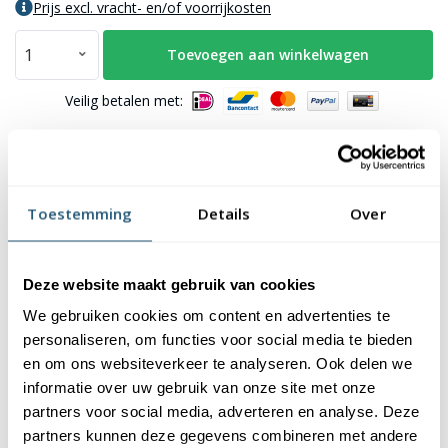
Prijs excl. vracht- en/of voorrijkosten
Toevoegen aan winkelwagen
Veilig betalen met:
Meer dan 5 stuks?
vraag gemakkelijk en snel een persoonlijke offerte aan.
Toestemming
Details
Over
Offerte aanvraag
Deze website maakt gebruik van cookies
We gebruiken cookies om content en advertenties te
Laagste
prijsgarantie
personaliseren, om functies voor social media te bieden
Gratis verzending
boven de € 150,- (m.u.v. masten)
en om ons websiteverkeer te analyseren. Ook delen we
Levering en plaatsing
door heel NL & BE
informatie over uw gebruik van onze site met onze
partners voor social media, adverteren en analyse. Deze
7224 Beoordelingen
partners kunnen deze gegevens combineren met andere
9,2