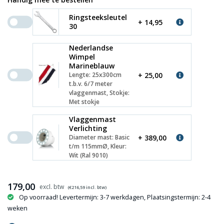
Ringsteeksleutel
+ 14,95
30
Nederlandse
Wimpel
Marineblauw
+ 25,00
Lengte: 25x300cm
t.b.v. 6/7 meter
vlaggenmast, Stokje:
Met stokje
Vlaggenmast
Verlichting
+ 389,00
Diameter mast: Basic
t/m 115mmØ, Kleur:
Wit (Ral 9010)
179,00
(€
216,59
incl. btw)
Op voorraad! Levertermijn: 3-7 werkdagen, Plaatsingstermijn: 2-4
weken