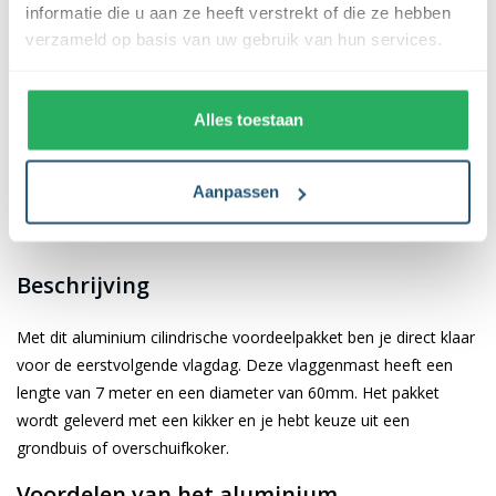
✪✪✪✪✪
✪✪✪✪✪
informatie die u aan ze heeft verstrekt of die ze hebben
verzameld op basis van uw gebruik van hun services.
Beschrijving
Specificaties
Alles toestaan
Montage video
Gebruikers video’s
Documentatie
Levering & montage
Aanpassen
Veelgestelde vragen
Reviews
Beschrijving
Met dit aluminium cilindrische voordeelpakket ben je direct klaar
voor de eerstvolgende vlagdag. Deze vlaggenmast heeft een
lengte van 7 meter en een diameter van 60mm. Het pakket
wordt geleverd met een kikker en je hebt keuze uit een
grondbuis of overschuifkoker.
Voordelen van het aluminium