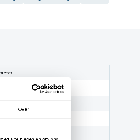
 meter
lyester
onisch
Over
115-65mm
mm
 media te bieden en om ons