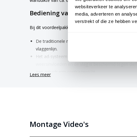
wanddikte van ca. 6mm. De mast is geproduceerd ond
websiteverkeer te analyseren
Bediening van de 7 meter polyeste
media, adverteren en analys
verstrekt of die ze hebben v
Bij dit voordeelpakket heb je keuze uit 3 verschillend
De traditionele manier van een vlag hijsen kan met
vlaggenlijn.
Het ad-systeem heeft de vlaggenlijn in de mast lo
weersinvloeden en de vlag is beschermd tegen diefs
een geluidsarm contragewicht,
Lees meer
Het lier-systeem heeft de vlaggenlijn in de mast l
weersinvloeden en de vlag is beschermd tegen diefs
een geluidsarm contragewicht en een afneembare s
Plaatsen van het polyester vlagge
Montage Video's
Het voordeelpakket wordt geleverd met een nastelbaar
kiezen om de plaatsing zelf uit te voeren, maar ons v