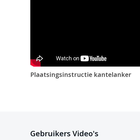
ook voor je doen. Wanneer je ervoor kiest om de plaat
zal onze planning de plaatsingsdatum een week voor 
team komt de mast vervolgens plaatsen in het afgespr
Plaatsingsinstructie kantelanker
Gebruikers Video's