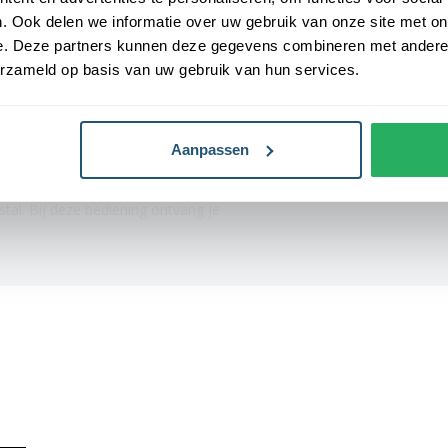
er ISO 9001 & 14001.
. Ook delen we informatie over uw gebruik van onze site met on
Garantie
15
r vlaggenmast
e. Deze partners kunnen deze gegevens combineren met andere i
erzameld op basis van uw gebruik van hun services.
e bedieningsmogelijkheden.
 een kikker en een uitwendig
Aanpassen
pen. Deze is dus beschermd tegen
tal. Bij deze bediening ontvang je
open. Deze is dus beschermd tegen
tal. Bij deze bediening ontvang je
linger om de vlag te bedienen.
nmast voordeelpakket
 kantelanker. Je kan er voor
akkundige plaatsingsteam kan dit