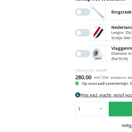
Ringsteek
Nederlan
Lengte: 25x
Stokje: Met 
Vlaggenma
Diameter ma
(Ral 9010)
Adviesprijs:
329,00
280,00
(€
338,80
incl. bt
Op voorraad! Levertermijn: 
Prijs excl. vracht- en/of vo
Veili