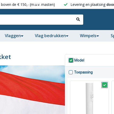
boven de € 150,- (m.u.v. masten)
Levering en plaatsing
door
Vlaggen
Vlag bedrukken
Wimpels
S
kket
Model
Toepassing