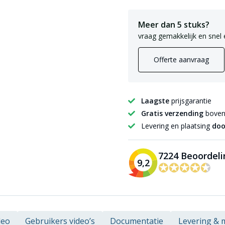
Meer dan 5 stuks?
vraag gemakkelijk en snel 
Offerte aanvraag
Laagste
prijsgarantie
Gratis verzending
boven 
Levering en plaatsing
doo
7224 Beoordel
9,2
✪✪✪✪✪
✪✪✪✪✪
deo
Gebruikers video’s
Documentatie
Levering &