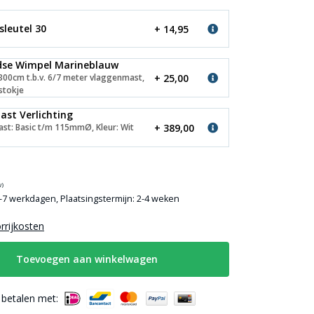
sleutel 30
+ 14,95
dse Wimpel Marineblauw
+ 25,00
300cm t.b.v. 6/7 meter vlaggenmast,
stokje
st Verlichting
+ 389,00
st: Basic t/m 115mmØ, Kleur: Wit
w)
3-7 werkdagen, Plaatsingstermijn: 2-4 weken
orrijkosten
Toevoegen aan winkelwagen
g betalen met: