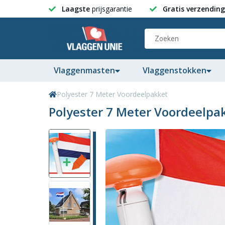
Laagste
prijsgarantie
Gratis verzending
Vlaggenmasten
Vlaggenstokken
Polyester 7 Meter Voordeelpakket
Polyester 7 Meter Voordeelpa