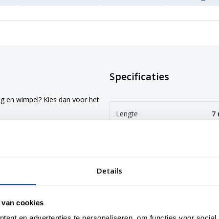
Specificaties
ag en wimpel? Kies dan voor het
Lengte
7
en van een kantelanker,
Materiaal
Po
 kan de vlaggenmast zelf
lijn.
Type
C
Details
h verloop van 115mm naar 65mm in
Diameter
ø
-coating en een extra glasvezel
 van cookies
ad van boven naar beneden en een
Wanddikte
6
ent en advertenties te personaliseren, om functies voor social