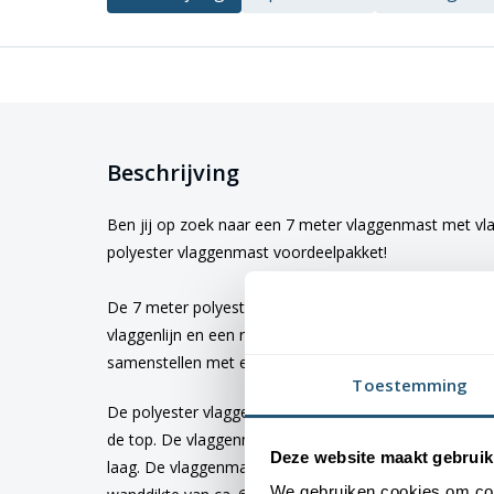
Beschrijving
Ben jij op zoek naar een 7 meter vlaggenmast met vl
polyester vlaggenmast voordeelpakket!
De 7 meter polyester vlaggenmast is standaard voorzi
vlaggenlijn en een roterende mastknop naar keuze. Je
samenstellen met een uitwendige of inwendige vlaggen
Toestemming
De polyester vlaggenmast 7 meter heeft een conisc
de top. De vlaggenmast is voorzien van een sterke UV
Deze website maakt gebruik
laag. De vlaggenmast kenmerkt zich met een mal-na
We gebruiken cookies om cont