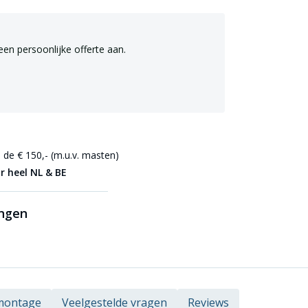
een persoonlijke offerte aan.
de € 150,- (m.u.v. masten)
r heel NL & BE
ingen
 montage
Veelgestelde vragen
Reviews