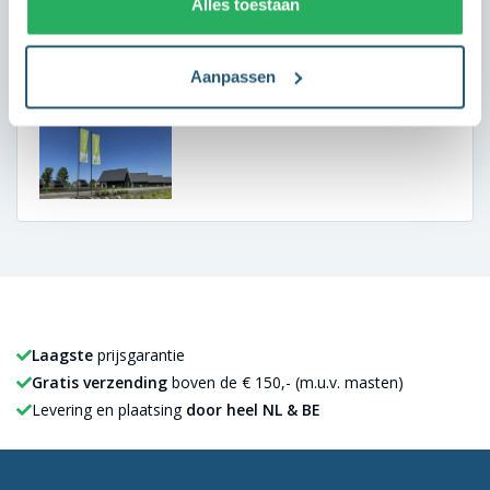
Alles toestaan
toon. Dankzij de nette uitstraling oogt elke locatie
verzorgd en uitnodigend. We zijn zeer tevreden over de
samenwerking.
Aanpassen
Laagste
prijsgarantie
Gratis verzending
boven de € 150,- (m.u.v. masten)
Levering en plaatsing
door heel NL & BE