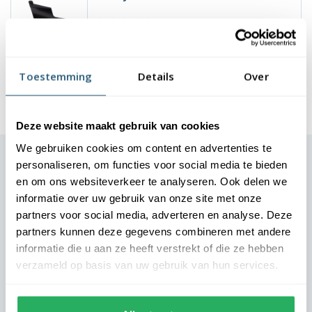
€17,95
excl. btw
Toestemming
Details
Over
Deze website maakt gebruik van cookies
We gebruiken cookies om content en advertenties te
personaliseren, om functies voor social media te bieden
Dit zeggen onze klanten
en om ons websiteverkeer te analyseren. Ook delen we
informatie over uw gebruik van onze site met onze
partners voor social media, adverteren en analyse. Deze
partners kunnen deze gegevens combineren met andere
Direct het juiste vakantiegevoel
informatie die u aan ze heeft verstrekt of die ze hebben
Landal - Marianne
verzameld op basis van uw gebruik van hun services.
Onze gasten moeten vanaf aankomst het vakantiegevoel
ervaren. De vlaggen bij onze parken zetten direct de juiste