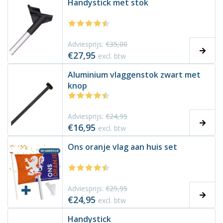
Handystick met stok
Adviesprijs:
€35,00
€27,95
excl. btw
Aluminium vlaggenstok zwart met
knop
Adviesprijs:
€24,95
€16,95
excl. btw
Ons oranje vlag aan huis set
Adviesprijs:
€29,95
€24,95
excl. btw
Handystick