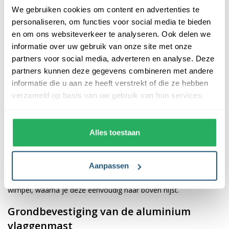
We gebruiken cookies om content en advertenties te
personaliseren, om functies voor social media te bieden
Beschrijving
en om ons websiteverkeer te analyseren. Ook delen we
informatie over uw gebruik van onze site met onze
Bij de aluminium cilindrische vlaggenmast met kerstverlichting
partners voor social media, adverteren en analyse. Deze
heb je keuze uit een lengte van 6 of 7 meter en een diameter
partners kunnen deze gegevens combineren met andere
van 60mm of 70mm. De mast is gemaakt van sterk aluminium
informatie die u aan ze heeft verstrekt of die ze hebben
en wordt standaard geleverd met een witte coating die
verzameld op basis van uw gebruik van hun services.
verkleuring van de mast tegengaat. Op deze aluminium mast
krijg je 5 jaar breukgarantie.
Alles toestaan
De vlaggenmast wordt geleverd met een kikker. Dit wil zeggen
dat de vlaggenlijn buiten de mast loopt en handmatig bedient
wordt. De lijn wordt vastgezet op de kikker. De kerstverlichting
Aanpassen
kan op dezelfde manier bevestigd worden als een vlag of
wimpel, waarna je deze eenvoudig naar boven hijst.
Grondbevestiging van de aluminium
vlaggenmast