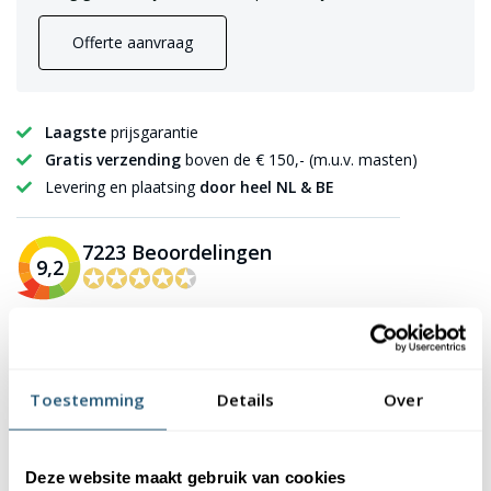
Offerte aanvraag
Laagste
prijsgarantie
Gratis verzending
boven de € 150,- (m.u.v. masten)
Levering en plaatsing
door heel NL & BE
7223 Beoordelingen
9,2
✪✪✪✪✪
✪✪✪✪✪
Beschrijving
Specificaties
Montage video
Gebruikers video’s
Toestemming
Details
Over
Documentatie
Levering & montage
Deze website maakt gebruik van cookies
Veelgestelde vragen
Reviews