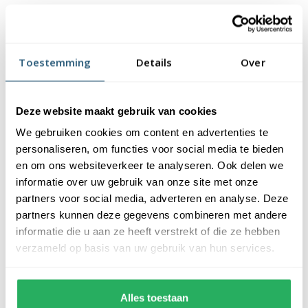
Bij ons kun je baniervlaggen zeefdruk bestellen in alle
afmetingen en in al onze doeksoorten. Hieronder vind je een
overzicht van de betreffende doeksoorten, met bijbehorende
Toestemming
Details
Over
specificaties. Zo kun jij zelf bepalen welke doeksoort het meest
geschikt is voor jouw organisatie.
Deze website maakt gebruik van cookies
Polyester
Longlife
Eco
We gebruiken cookies om content en advertenties te
vlaggendoek
vlaggendoek
vlaggendoek
personaliseren, om functies voor social media te bieden
en om ons websiteverkeer te analyseren. Ook delen we
Gewicht
115 gr/m2
120 gr/m2
115 gr/m2
informatie over uw gebruik van onze site met onze
Afwerking
Gezoomd
Gesneden
Gezoomd
partners voor social media, adverteren en analyse. Deze
partners kunnen deze gegevens combineren met andere
Gemiddelde
3-6 maanden
4-7 maanden
3-6 maanden
informatie die u aan ze heeft verstrekt of die ze hebben
levensduur
verzameld op basis van uw gebruik van hun services.
Vlagwissels
2-3 wissels
2-3 wissels
2-3 wissels
per jaar
Alles toestaan
Goedkoop -