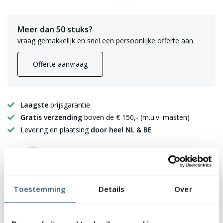
Meer dan 50 stuks?
vraag gemakkelijk en snel een persoonlijke offerte aan.
Offerte aanvraag
Laagste
prijsgarantie
Gratis verzending
boven de € 150,- (m.u.v. masten)
Levering en plaatsing
door heel NL & BE
7224 Beoordelingen
9,2
✪✪✪✪✪
✪✪✪✪✪
Toestemming
Details
Over