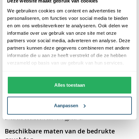
Deze website maakt gebruik van cookies
We gebruiken cookies om content en advertenties te
Beschrijving
Specificaties
personaliseren, om functies voor social media te bieden
Documentatie
Veelgestelde vragen
en om ons websiteverkeer te analyseren. Ook delen we
informatie over uw gebruik van onze site met onze
Reviews
partners voor social media, adverteren en analyse. Deze
partners kunnen deze gegevens combineren met andere
informatie die u aan ze heeft verstrekt of die ze hebben
Beschrijving
verzameld op basis van uw gebruik van hun services.
Het is belangrijk voor de uitstraling van jouw pand dat
gevelvlaggen strak en onbeschadigd in de top hangen. De
Alles toestaan
gemiddelde levensduur van een standaard glanspolyester
gevelvlag is 3 tot 6 maanden. Echter zijn er locaties waar de
weersinvloeden er voor zorgen dat dit niet gehaald wordt. Voor
Aanpassen
deze locaties bieden wij de gevelvlag spunpolyester aan. Het
zwaarste doeksoort dat verkrijgbaar is.
Beschikbare maten van de bedrukte