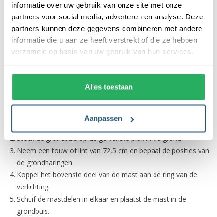
informatie over uw gebruik van onze site met onze
Voorzien van een tijdschakelaar
partners voor social media, adverteren en analyse. Deze
Voorzien van timerstand
partners kunnen deze gegevens combineren met andere
informatie die u aan ze heeft verstrekt of die ze hebben
Het plaatsen van de Lumedi 480 LED
verzameld op basis van uw gebruik van hun services.
De led-boom wordt geleverd inclusief een deelbare mast. De
kerstboom is eenvoudig op te zetten volgens onderstaand
Alles toestaan
schema.
Haal de lichtstrengen, mast en accessoires uit de doos en
Aanpassen
spreid deze op de grond.
Steek de grondbuis op de gewenste plek in de grond.
Neem een touw of lint van 72,5 cm en bepaal de posities van
de grondharingen.
Koppel het bovenste deel van de mast aan de ring van de
verlichting.
Schuif de mastdelen in elkaar en plaatst de mast in de
grondbuis.