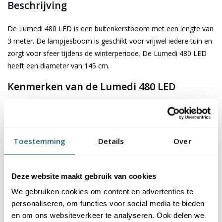
Beschrijving
De Lumedi 480 LED is een buitenkerstboom met een lengte van
3 meter. De lampjesboom is geschikt voor vrijwel iedere tuin en
zorgt voor sfeer tijdens de winterperiode. De Lumedi 480 LED
heeft een diameter van 145 cm.
Kenmerken van de Lumedi 480 LED
De Lumedi 480 LED is voorzien van 480 energiezuinige led-
lampjes. De ledverlichting geeft warm wit licht (2450K). De
boom is eenvoudig te bedienen via de meegeleverde
Toestemming
Details
Over
afstandsbediening en bevat maar liefst 8 sfeerstanden en
diverse functies. Hieronder vind je een overzicht van alle
functies:
Deze website maakt gebruik van cookies
We gebruiken cookies om content en advertenties te
Te bedienen met een afstandsbediening
personaliseren, om functies voor social media te bieden
Maar liefst 8 sfeerstanden
en om ons websiteverkeer te analyseren. Ook delen we
Sterkte van het licht instellen (4 dimstanden)