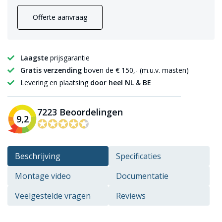
Offerte aanvraag
Laagste
prijsgarantie
Gratis verzending
boven de € 150,- (m.u.v. masten)
Levering en plaatsing
door heel NL & BE
7223 Beoordelingen
9,2
✪✪✪✪✪
✪✪✪✪✪
Beschrijving
Specificaties
Montage video
Documentatie
Veelgestelde vragen
Reviews