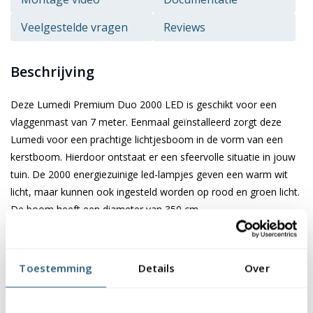
Veelgestelde vragen
Reviews
Beschrijving
Deze Lumedi Premium Duo 2000 LED is geschikt voor een
vlaggenmast van 7 meter. Eenmaal geïnstalleerd zorgt deze
Lumedi voor een prachtige lichtjesboom in de vorm van een
kerstboom. Hierdoor ontstaat er een sfeervolle situatie in jouw
tuin. De 2000 energiezuinige led-lampjes geven een warm wit
licht, maar kunnen ook ingesteld worden op rood en groen licht.
De boom heeft een diameter van 350 cm.
Kenmerken van de Lumedi Premium Duo
2000 LED - 7 meter
Toestemming
Details
Over
De Lumedi is geschikt voor een vlaggenmast van 7 meter. Deze
led-boom is eenvoudig te installeren en kan bedient worden met