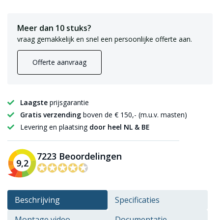
Meer dan 10 stuks?
vraag gemakkelijk en snel een persoonlijke offerte aan.
Offerte aanvraag
Laagste
prijsgarantie
Gratis verzending
boven de € 150,- (m.u.v. masten)
Levering en plaatsing
door heel NL & BE
7223 Beoordelingen
9,2
✪✪✪✪✪
✪✪✪✪✪
Beschrijving
Specificaties
Montage video
Documentatie