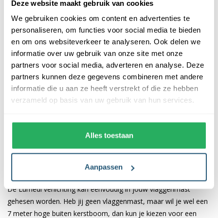
Deze website maakt gebruik van cookies
een afstandsbediening. Zo bedien je vanuit de woonkamer
We gebruiken cookies om content en advertenties te
eenvoudig de sfeerstanden of pas je de lichtsterkte aan. De
personaliseren, om functies voor social media te bieden
Lumedi is voorzien van een groot aantal unieke functies.
en om ons websiteverkeer te analyseren. Ook delen we
Hieronder vind je een overzicht van alle functies:
informatie over uw gebruik van onze site met onze
partners voor social media, adverteren en analyse. Deze
Te bedienen met een afstandsbediening
partners kunnen deze gegevens combineren met andere
Maar liefst 10+ sfeerstanden
informatie die u aan ze heeft verstrekt of die ze hebben
Sterkte van het licht instellen (4 dimstanden)
verzameld op basis van uw gebruik van hun services.
Voorzien van een tijdschakelaar
Voorzien van 4 timerstanden
Voorzien van muziekmodus (lichteffect op muziek)
Alles toestaan
Het plaatsen van de Lumedi Premium Duo
2000 LED
Aanpassen
De Lumedi verlichting kan eenvoudig in jouw vlaggenmast
gehesen worden. Heb jij geen vlaggenmast, maar wil je wel een
7 meter hoge buiten kerstboom, dan kun je kiezen voor een