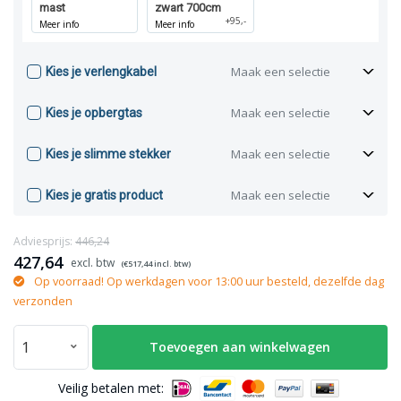
mast
zwart 700cm
+95,-
Meer info
Meer info
Maak een selectie
Kies je verlengkabel
Maak een selectie
Kies je opbergtas
Maak een selectie
Kies je slimme stekker
Maak een selectie
Kies je gratis product
Adviesprijs:
446,24
427,64
(€
517,44
incl. btw)
Op voorraad! Op werkdagen voor 13:00 uur besteld, dezelfde dag
verzonden
Toevoegen aan winkelwagen
Veilig betalen met: