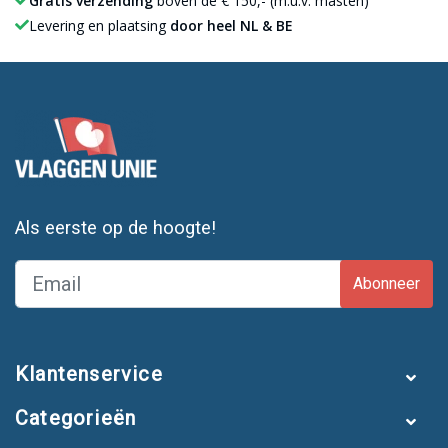
Gratis verzending
boven de € 150,- (m.u.v. masten)
Levering en plaatsing
door heel NL & BE
Als eerste op de hoogte!
Abonneer
Klantenservice
Categorieën