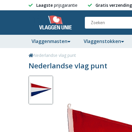
Laagste
prijsgarantie
Gratis verzending
Vlaggenmasten
Vlaggenstokken
Nederlandse vlag punt
Nederlandse vlag punt