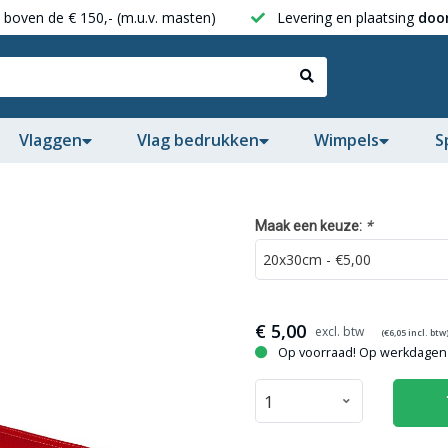
boven de € 150,- (m.u.v. masten)
Levering en plaatsing
door
Vlaggen
Vlag bedrukken
Wimpels
S
*
Maak een keuze:
€
5,00
(€
6,05
incl. btw
Op voorraad! Op werkdagen 