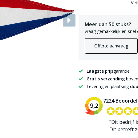
Vei
Meer dan 50 stuks?
vraag gemakkelijk en snel 
Offerte aanvraag
Laagste
prijsgarantie
Gratis verzending
boven 
Levering en plaatsing
doo
7224 Beoordel
9,2
✪✪✪
✪✪✪
"Dit bedrijf 
Dit betreft zo