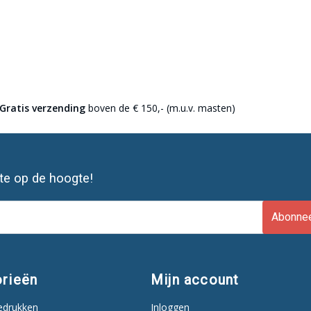
Gratis verzending
boven de € 150,- (m.u.v. masten)
ste op de hoogte!
Abonne
rieën
Mijn account
edrukken
Inloggen