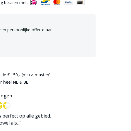
lig betalen met:
een persoonlijke offerte aan.
de € 150,- (m.u.v. masten)
r heel NL & BE
ingen
✪✪
✪✪
is perfect op alle gebied.
wel als..."