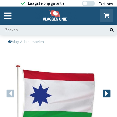
Laagste
prijsgarantie
Gratis ver
Vlag Achtkarspelen