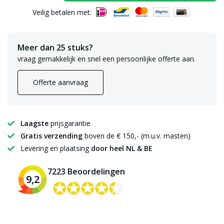
Veilig betalen met:
Meer dan 25 stuks?
vraag gemakkelijk en snel een persoonlijke offerte aan.
Offerte aanvraag
Laagste
prijsgarantie
Gratis verzending
boven de € 150,- (m.u.v. masten)
Levering en plaatsing
door heel NL & BE
7223 Beoordelingen
9,2
✪✪✪✪✪
✪✪✪✪✪