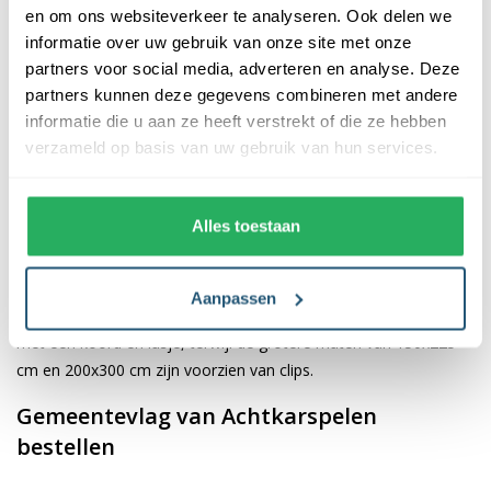
en om ons websiteverkeer te analyseren. Ook delen we
informatie over uw gebruik van onze site met onze
De afwerking van onze vlaggen is van hoge kwaliteit. Ze zijn
partners voor social media, adverteren en analyse. Deze
voorzien van een sterke kopband en een dubbele stiknaad, wat
partners kunnen deze gegevens combineren met andere
bijdraagt aan hun duurzaamheid en stevigheid. Wij bieden de
informatie die u aan ze heeft verstrekt of die ze hebben
vlag van
Achtkarspelen
aan in verschillende afmetingen: 40x60
verzameld op basis van uw gebruik van hun services.
cm, 70x100 cm, 100x150 cm, 150x225 cm en 200x300 cm.
Hierdoor is er altijd een geschikte maat voor jouw specifieke
toepassing
Alles toestaan
Afhankelijk van de afmetingen die je kiest, worden de vlaggen
voorzien van verschillende bevestigingsmogelijkheden. De
Aanpassen
vlaggen van 40x60 cm, 70x100 cm en 100x150 cm zijn uitgerust
met een koord en lusje, terwijl de grotere maten van 150x225
cm en 200x300 cm zijn voorzien van clips.
Gemeentevlag van Achtkarspelen
bestellen