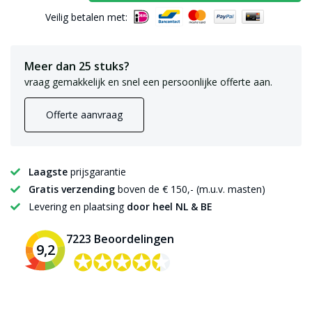
Veilig betalen met:
Meer dan 25 stuks?
vraag gemakkelijk en snel een persoonlijke offerte aan.
Offerte aanvraag
Laagste
prijsgarantie
Gratis verzending
boven de € 150,- (m.u.v. masten)
Levering en plaatsing
door heel NL & BE
7223 Beoordelingen
9,2
✪✪✪✪✪
✪✪✪✪✪