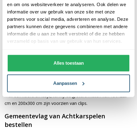
en om ons websiteverkeer te analyseren. Ook delen we
informatie over uw gebruik van onze site met onze
De afwerking van onze vlaggen is van hoge kwaliteit. Ze zijn
partners voor social media, adverteren en analyse. Deze
voorzien van een sterke kopband en een dubbele stiknaad, wat
partners kunnen deze gegevens combineren met andere
bijdraagt aan hun duurzaamheid en stevigheid. Wij bieden de
informatie die u aan ze heeft verstrekt of die ze hebben
vlag van
Achtkarspelen
aan in verschillende afmetingen: 40x60
verzameld op basis van uw gebruik van hun services.
cm, 70x100 cm, 100x150 cm, 150x225 cm en 200x300 cm.
Hierdoor is er altijd een geschikte maat voor jouw specifieke
toepassing
Alles toestaan
Afhankelijk van de afmetingen die je kiest, worden de vlaggen
voorzien van verschillende bevestigingsmogelijkheden. De
Aanpassen
vlaggen van 40x60 cm, 70x100 cm en 100x150 cm zijn uitgerust
met een koord en lusje, terwijl de grotere maten van 150x225
cm en 200x300 cm zijn voorzien van clips.
Gemeentevlag van Achtkarspelen
bestellen