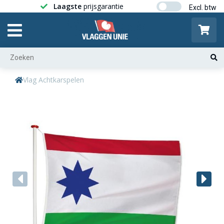
Laagste
prijsgarantie
Gratis ver
Vlag Achtkarspelen