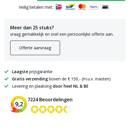
Veilig betalen met:
Meer dan 25 stuks?
vraag gemakkelijk en snel een persoonlijke offerte aan.
Offerte aanvraag
Laagste
prijsgarantie
Gratis verzending
boven de € 150,- (m.u.v. masten)
Levering en plaatsing
door heel NL & BE
7224 Beoordelingen
9,2
✪✪✪✪✪
✪✪✪✪✪