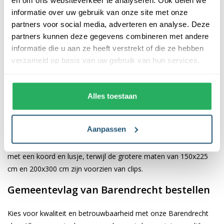
informatie over uw gebruik van onze site met onze
De afwerking van onze vlaggen is van hoge kwaliteit. Ze zijn
partners voor social media, adverteren en analyse. Deze
voorzien van een sterke kopband en een dubbele stiknaad, wat
partners kunnen deze gegevens combineren met andere
bijdraagt aan hun duurzaamheid en stevigheid. Wij bieden de
informatie die u aan ze heeft verstrekt of die ze hebben
vlag van
Barendrecht
aan in verschillende afmetingen: 40x60
verzameld op basis van uw gebruik van hun services.
cm, 70x100 cm, 100x150 cm, 150x225 cm en 200x300 cm.
Hierdoor is er altijd een geschikte maat voor jouw specifieke
toepassing
Alles toestaan
Afhankelijk van de afmetingen die je kiest, worden de vlaggen
Aanpassen
voorzien van verschillende bevestigingsmogelijkheden. De
vlaggen van 40x60 cm, 70x100 cm en 100x150 cm zijn uitgerust
met een koord en lusje, terwijl de grotere maten van 150x225
cm en 200x300 cm zijn voorzien van clips.
Gemeentevlag van Barendrecht bestellen
Kies voor kwaliteit en betrouwbaarheid met onze Barendrecht