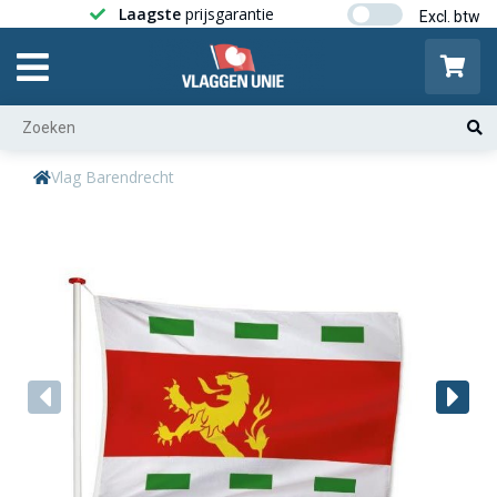
Laagste
prijsgarantie
Gratis ver
Vlag Barendrecht