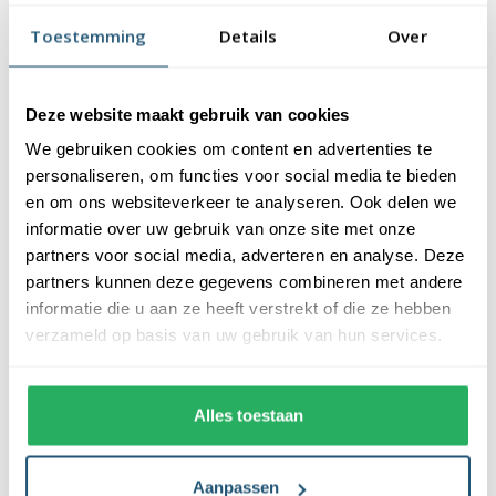
vlaggendoek (115 gr/m2). De vlag heeft een kwalitatieve
Toestemming
Details
Over
afwerking, is uw-werend en kan gewassen worden op maximaal
40 graden. De vlag heeft een gemiddelde levensduur van 3 tot 6
maanden bij continue gebruik. De levensduur is afhankelijk van
Deze website maakt gebruik van cookies
de locatie en weersomstandigheden.
We gebruiken cookies om content en advertenties te
Voordelen van de Filipijnse vlag kopen bij
personaliseren, om functies voor social media te bieden
Vlaggen Unie
en om ons websiteverkeer te analyseren. Ook delen we
informatie over uw gebruik van onze site met onze
partners voor social media, adverteren en analyse. Deze
De Filipijnse vlag wordt standaard uit eigen voorraad geleverd,
partners kunnen deze gegevens combineren met andere
wat zorgt voor een snelle levering. Ook zijn onze vlaggen
informatie die u aan ze heeft verstrekt of die ze hebben
voorzien van een hoogwaardige afwerking. Ze zijn voorzien van
verzameld op basis van uw gebruik van hun services.
een sterke zoom die vastgezet is met een dubbele stiknaad. Bij
ons profiteer je van de volgende voordelen:
Alles toestaan
✓ snelle levering uit eigen voorraad
✓ altijd de laagste prijs garantie
✓ verkrijgbaar in de meest voorkomende formaten
Aanpassen