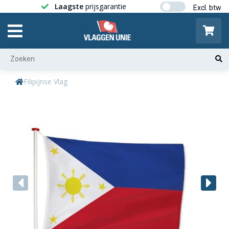
Laagste
prijsgarantie
Gratis ver
Filipijnse Vlag