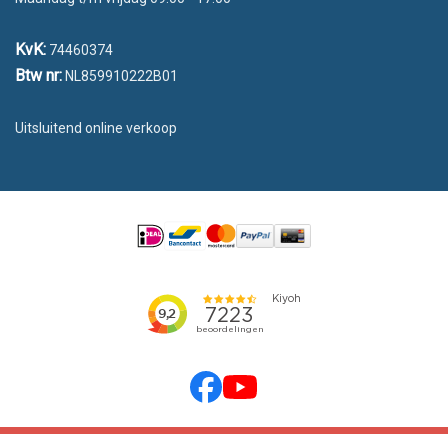
KvK:
74460374
Btw nr:
NL859910222B01
Uitsluitend online verkoop