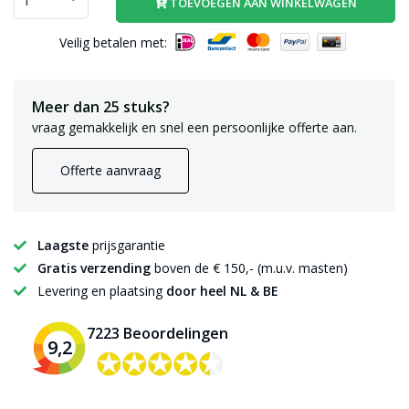
TOEVOEGEN AAN WINKELWAGEN
Veilig betalen met:
Meer dan 25 stuks?
vraag gemakkelijk en snel een persoonlijke offerte aan.
Offerte aanvraag
Laagste
prijsgarantie
Gratis verzending
boven de € 150,- (m.u.v. masten)
Levering en plaatsing
door heel NL & BE
7223 Beoordelingen
9,2
✪✪✪✪✪
✪✪✪✪✪